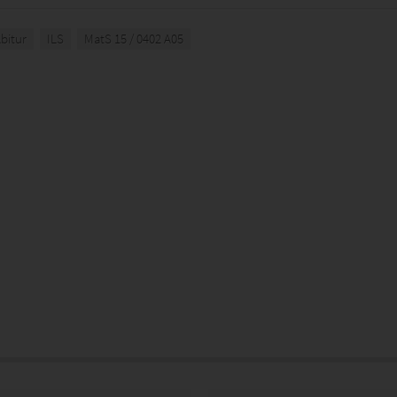
bitur
ILS
MatS 15 / 0402 A05