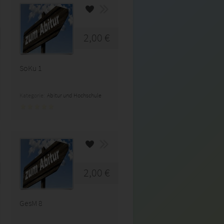
2,00 €
SoKu 1
Kategorie:
Abitur und Hochschule
2,00 €
GesM 8