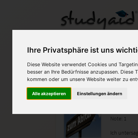
MatS 15
Ihre Privatsphäre ist uns wicht
Diese Website verwendet Cookies und Targeting
Auf StudyAid.de verkau
besser an Ihre Bedürfnisse anzupassen. Diese
kommen oder um unsere Website weiter zu ent
Startseite
Abitur und Hochschule
Alle akzeptieren
Einstellungen ändern
MatS 15 
Note: 1
Ich untersa