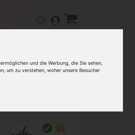
 ermöglichen und die Werbung, die Sie sehen,
gänge
Hilfe / FAQ
en, um zu verstehen, woher unsere Besucher
2,70 €
Verkäufer:
Fynexx