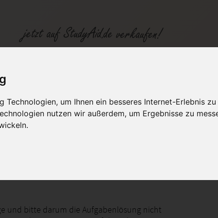
ig
 Technologien, um Ihnen ein besseres Internet-Erlebnis zu
fen
Kategorien
Studiengänge / Lehr
 Technologien nutzen wir außerdem, um Ergebnisse zu mess
wickeln.
/ 0402 A05
ge und bitte darum die Aufgabenlösung nicht