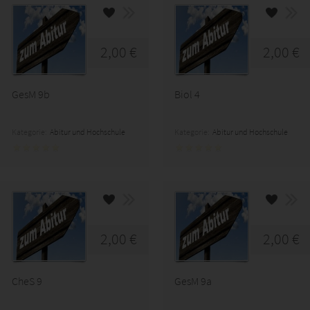
2,00 €
2,00 €
GesM 9b
Biol 4
Kategorie:
Abitur und Hochschule
Kategorie:
Abitur und Hochschule
2,00 €
2,00 €
CheS 9
GesM 9a