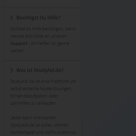
Benötigst Du Hilfe?
Solltest du Hilfe benötigen, dann
wende dich bitte an unseren
Support
. Wir helfen dir gerne
weiter!
Was ist StudyAid.de?
StudyAid.de ist eine Plattform um
selbst erstellte Musterlösungen,
Einsendeaufgaben oder
Lernhilfen zu verkaufen.
Jeder kann mitmachen.
StudyAid.de ist sicher, schnell,
komfortabel und 100% kostenlos.