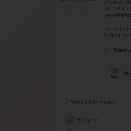
abzuschreib
Weiterhin u
Vervielfält
Wenn du mit
hoffentlich 
Diese L
MatS
Weitere Information:
22.07.
Kategorie: