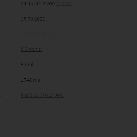
29.05.2018 von
Fynexx
16.09.2021
ILS Abitur
5 mal
1748 mal
:
MatS 15 / 0402 A05
1