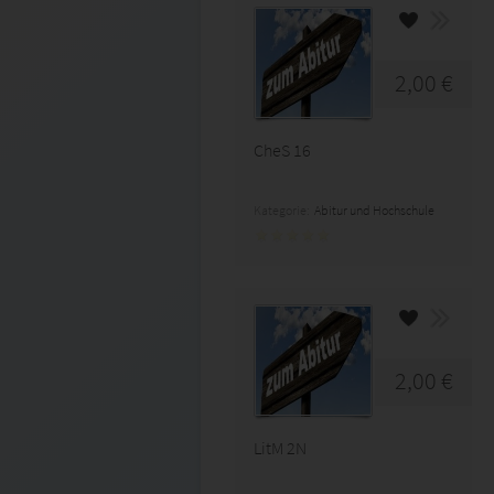
2,00 €
CheS 16
Kategorie:
Abitur und Hochschule
2,00 €
LitM 2N