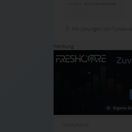
Kategorie:
Abitur und Hochschule
Alle Lösungen von Fynexx a
Werbung
StudyAid.de