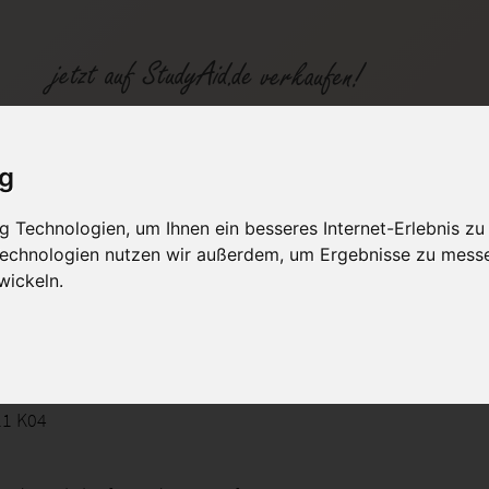
ig
 Technologien, um Ihnen ein besseres Internet-Erlebnis zu
fen
Kategorien
Studiengänge / Lehr
 Technologien nutzen wir außerdem, um Ergebnisse zu mess
wickeln.
/1211 K04
11 K04