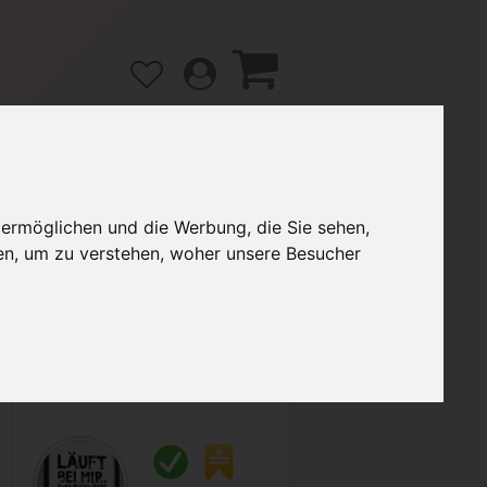
 ermöglichen und die Werbung, die Sie sehen,
gänge
Hilfe / FAQ
en, um zu verstehen, woher unsere Besucher
3,00 €
Verkäufer:
Clickx