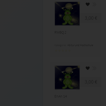
3,00 €
RWBQ 2
Kategorie:
Abitur und Hochschule
3,00 €
EnAn 14