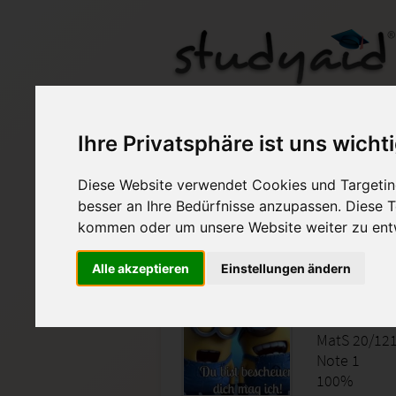
MatS 20 Note 1
Ihre Privatsphäre ist uns wicht
Diese Website verwendet Cookies und Targeting
Auf StudyAid.de verkau
besser an Ihre Bedürfnisse anzupassen. Diese
kommen oder um unsere Website weiter zu ent
Startseite
Abitur und Hochschule
Alle akzeptieren
Einstellungen ändern
MatS 20
MatS 20/12
Note 1
100%