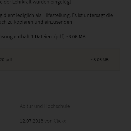
der Lehrkraft wurden eingefügt.
 dient lediglich als Hilfestellung. Es ist untersagt die
ach zu kopieren und einzusenden
ösung enthält 1 Dateien: (pdf) ~3.06 MB
20.pdf
~ 3.06 MB
2026 - 03:21:44
Abitur und Hochschule
12.07.2018 von
Clickx