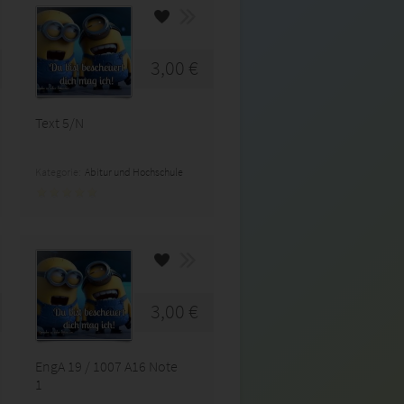
3,00 €
Text 5/N
Kategorie:
Abitur und Hochschule
3,00 €
EngA 19 / 1007 A16 Note
1