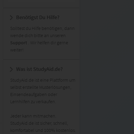
Benötigst Du Hilfe?
Solltest du Hilfe benötigen, dann
wende dich bitte an unseren
Support
. Wir helfen dir gerne
weiter!
Was ist StudyAid.de?
StudyAid.de ist eine Plattform um
selbst erstellte Musterlösungen,
Einsendeaufgaben oder
Lernhilfen zu verkaufen.
Jeder kann mitmachen.
StudyAid.de ist sicher, schnell,
komfortabel und 100% kostenlos.