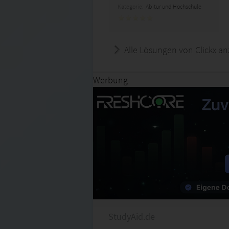
Kategorie:
Abitur und Hochschule
Alle Lösungen von Clickx an
Werbung
StudyAid.de