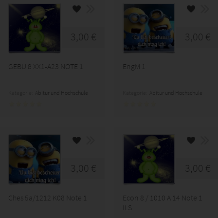
3,00 €
3,00 €
GEBU 8 XX1-A23 NOTE 1
EngM 1
Kategorie:
Abitur und Hochschule
Kategorie:
Abitur und Hochschule
3,00 €
3,00 €
Ches 5a/1212 K08 Note 1
Econ 8 / 1010 A 14 Note 1
ILS