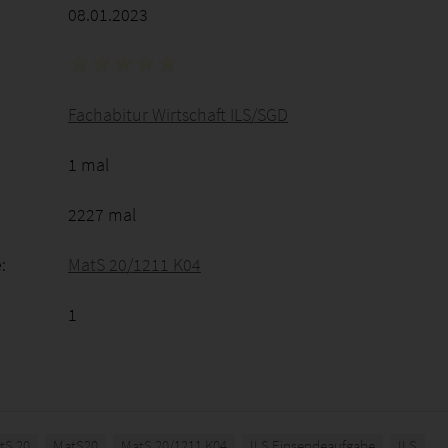
08.01.2023
Fachabitur Wirtschaft ILS/SGD
1 mal
2227 mal
:
MatS 20/1211 K04
1
tS 20
MatS20
MatS 20/1211 K04
ILS Einsendeaufgabe
ILS