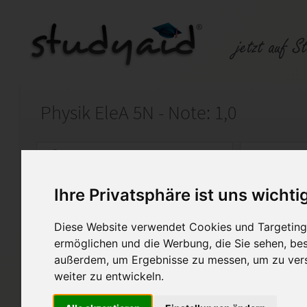
Physik EleA 5N - Note: 1,0
Auf StudyAid.de verkaufen
Kateg
Ihre Privatsphäre ist uns wichti
Startseite
Abitur und Hochschule
Diese Website verwendet Cookies und Targeting 
Einsendeaufgabe
ermöglichen und die Werbung, die Sie sehen, bes
außerdem, um Ergebnisse zu messen, um zu ver
Diese Lösung soll nur zur Unte
weiter zu entwickeln.
Denkanstoß verwendet werden
Lösung untersage ich hiermit 