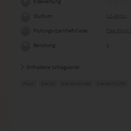
0 Bewertung
Studium:
ILS Abitur
Prüfungs-/Lernheft-Code:
EleA 5N-XX
Benotung:
1
Enthaltene Schlagworte:
Physik
EleA 5N
EleA 5N-XX1-A05
EleA 5N-XX1-A05