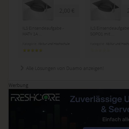
2,00 €
ILS Einsendeaufgabe -
ILS Einsendeaufgab
MATV 1A ...
SOPO1 mit ...
Kategorie:
Abitur und Hochschule
Kategorie:
Abitur und Hoch
Alle Lösungen von Duamo anzeigen!
Werbung