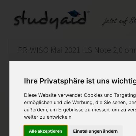
PR-WISO Mai 2021 ILS Note 2,0 oh
Auf StudyAid.de verkaufen
Kateg
Ihre Privatsphäre ist uns wichti
Startseite
Abitur und Hochschule
Diese Website verwendet Cookies und Targeting 
ermöglichen und die Werbung, die Sie sehen, bes
aktuelle Ausgabe von Mai 2021, sollte auc
außerdem, um Ergebnisse zu messen, um zu ver
Im Anhang befindet sich mein
weiter zu entwickeln.
Prüfung in WISO (PR-WISO). Es
vorhanden und erzielt wurde d
Alle akzeptieren
Einstellungen ändern