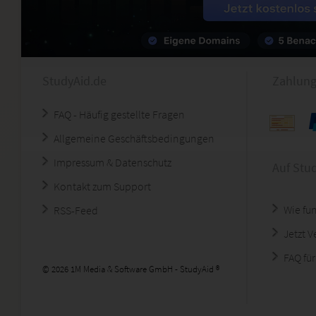
StudyAid.de
Zahlung
FAQ - Häufig gestellte Fragen
Allgemeine Geschäftsbedingungen
Impressum & Datenschutz
Auf Stu
Kontakt zum Support
Wie fun
RSS-Feed
Jetzt 
FAQ für
© 2026 1M Media & Software GmbH - StudyAid ®