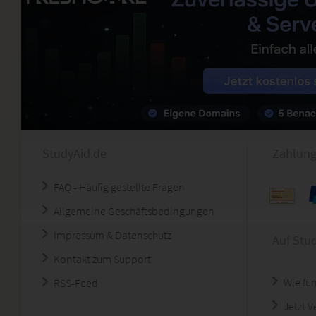
StudyAid.de
Zahlung
FAQ - Häufig gestellte Fragen
Allgemeine Geschäftsbedingungen
Impressum & Datenschutz
Auf Stu
Kontakt zum Support
Wie fun
RSS-Feed
Jetzt 