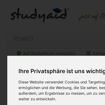
PUW03
Auf StudyAid.de verkaufen
Kateg
Startseite
Abitur und Hochschule
Ihre Privatsphäre ist uns wichti
PUW03 - Wirtschaftsordnung 
Diese Website verwendet Cookies und Targeting 
ermöglichen und die Werbung, die Sie sehen, bes
Note 1 (100/100!
außerdem, um Ergebnisse zu messen, um zu ver
weiter zu entwickeln.
Die Einsendeaufgaben dürfen n