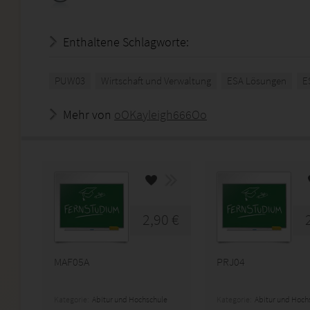
Enthaltene Schlagworte:
PUW03
Wirtschaft und Verwaltung
ESA Lösungen
E
Mehr von
oOKayleigh666Oo
2,90 €
MAF05A
PRJ04
Kategorie:
Abitur und Hochschule
Kategorie:
Abitur und Hoch