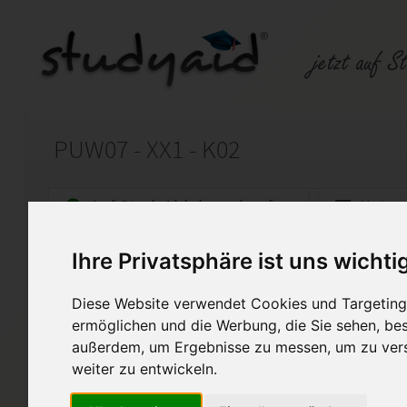
PUW07 - XX1 - K02
Auf StudyAid.de verkaufen
Kateg
Ihre Privatsphäre ist uns wichti
Startseite
Abitur und Hochschule
Diese Website verwendet Cookies und Targeting 
Note 1-
ermöglichen und die Werbung, die Sie sehen, bes
außerdem, um Ergebnisse zu messen, um zu ver
Material:
M1: Dorothea Siems: Der Sozia
weiter zu entwickeln.
Gesellschaft