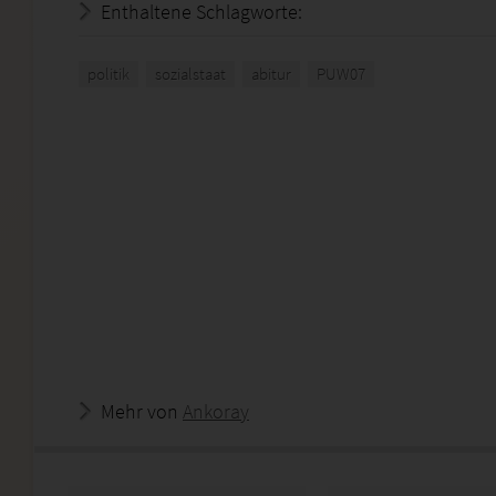
Enthaltene Schlagworte:
politik
sozialstaat
abitur
PUW07
Mehr von
Ankoray