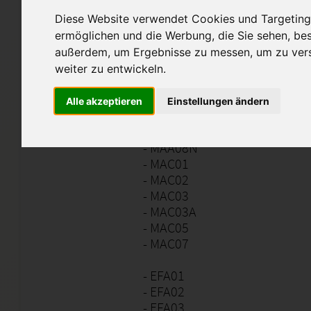
- DSA01N
- DSA02N
Diese Website verwendet Cookies und Targeting 
- DSA04N
ermöglichen und die Werbung, die Sie sehen, bes
- DSA06N
außerdem, um Ergebnisse zu messen, um zu ver
- DSA07N
weiter zu entwickeln.
- DSA08N
Alle akzeptieren
Einstellungen ändern
- MAA01N
- MAA06N
- MAA08N
- MAC01
- MAC02
- MAC03
- MAC03A
- MAC05
- MAC07
- EFA01
- EFA02
- EFA03