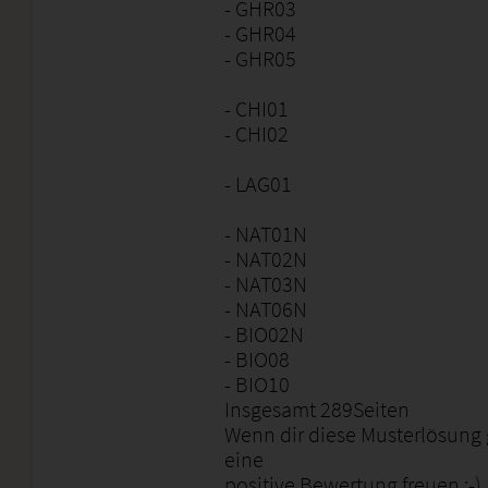
- GHR03
- GHR04
- GHR05
- CHI01
- CHI02
- LAG01
- NAT01N
- NAT02N
- NAT03N
- NAT06N
- BIO02N
- BIO08
- BIO10
Insgesamt 289Seiten
Wenn dir diese Musterlösung g
eine
positive Bewertung freuen :-)