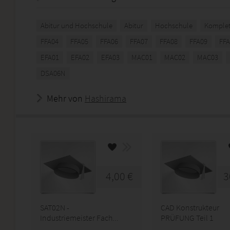
Abitur und Hochschule
Abitur
Hochschule
Komplet
FFA04
FFA05
FFA06
FFA07
FFA08
FFA09
FFA
EFA01
EFA02
EFA03
MAC01
MAC02
MAC03
DSA06N
Mehr von
Hashirama
4,00 €
3
SAT02N -
CAD Konstrukteur
Industriemeister Fach...
PRÜFUNG Teil 1