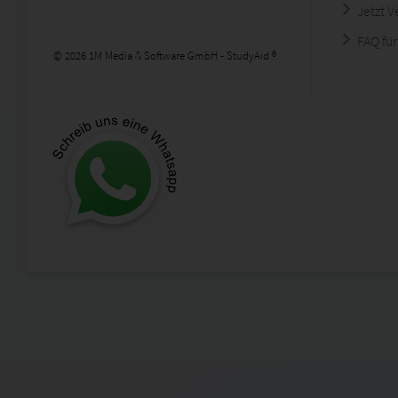
Jetzt 
FAQ für
© 2026 1M Media & Software GmbH - StudyAid ®