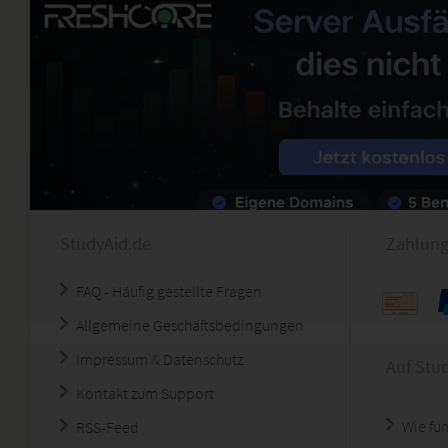
StudyAid.de
Zahlung
FAQ - Häufig gestellte Fragen
Allgemeine Geschäftsbedingungen
Impressum & Datenschutz
Auf Stu
Kontakt zum Support
Wie fun
RSS-Feed