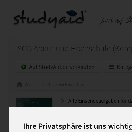
SGD Abitur und Hochschule (Komp
Auf StudyAid.de verkaufen
Kateg
Startseite
Abitur und Hochschule
Alle Einsendeaufgaben für d
Verkauft werden alle ESA für 
Komplettpaket enthält folge
Ihre Privatsphäre ist uns wichti