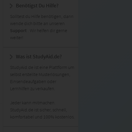
Benötigst Du Hilfe?
Solltest du Hilfe benötigen, dann
wende dich bitte an unseren
Support
. Wir helfen dir gerne
weiter!
Was ist StudyAid.de?
StudyAid.de ist eine Plattform um
selbst erstellte Musterlösungen,
Einsendeaufgaben oder
Lernhilfen zu verkaufen.
Jeder kann mitmachen.
StudyAid.de ist sicher, schnell,
komfortabel und 100% kostenlos.