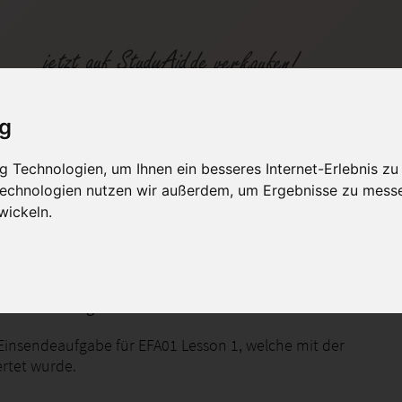
ig
SGD Einsendeaufgabe EFA01 Lesson 1 - Note 1.0
 Technologien, um Ihnen ein besseres Internet-Erlebnis zu
 Technologien nutzen wir außerdem, um Ergebnisse zu mess
fen
Kategorien
Studiengänge / Lehr
wickeln.
 Einsendeaufgabe EFA01 Lesson 1 - Note 1.0
Einsendeaufgabe für EFA01 Lesson 1, welche mit der
rtet wurde.