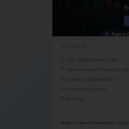
StudyAid.de
FAQ - Häufig gestellte Fragen
Allgemeine Geschäftsbedingung
Impressum & Datenschutz
Kontakt zum Support
RSS-Feed
© 2026 1M Media & Software GmbH - StudyAi