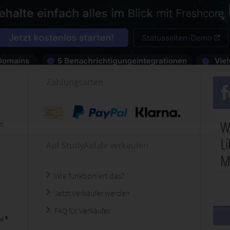
Zahlungsarten
en
Auf StudyAid.de verkaufen
Wie funktioniert das?
Jetzt Verkäufer werden
FAQ für Verkäufer
d ®