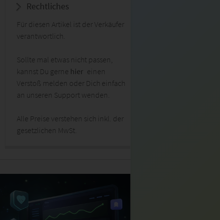
Rechtliches
Für diesen Artikel ist der Verkäufer
verantwortlich.
Sollte mal etwas nicht passen,
kannst Du gerne
hier
einen
Verstoß melden oder Dich einfach
an unseren Support wenden.
Alle Preise verstehen sich inkl. der
gesetzlichen MwSt.