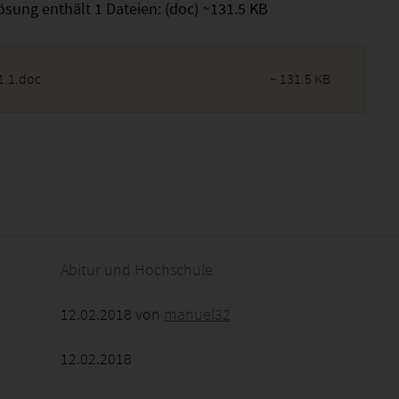
ösung enthält 1 Dateien: (doc) ~131.5 KB
1.1.doc
~ 131.5 KB
2026 - 17:47:54
Abitur und Hochschule
12.02.2018 von
manuel32
12.02.2018