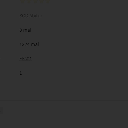
SGD Abitur
0 mal
1324 mal
:
EFA01
1
1