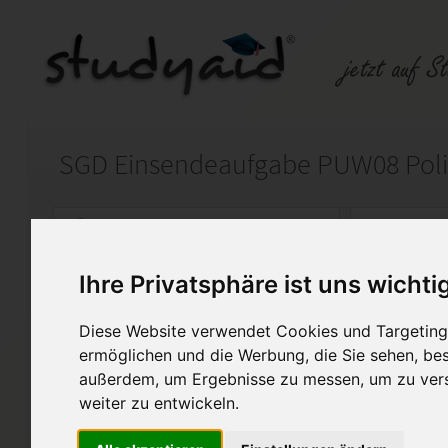
SGD Einsendeaufgabe PUW08 Polit
Auf StudyAid.de verkaufen
Kateg
Ihre Privatsphäre ist uns wichti
Startseite
Abitur und Hochschule
Diese Website verwendet Cookies und Targeting 
PUW08 - Politik Note 1,0
ermöglichen und die Werbung, die Sie sehen, bes
außerdem, um Ergebnisse zu messen, um zu ver
Sie kaufen die vollständige 
weiter zu entwickeln.
zum Lernheft PUW08 - Politik.
Die Kommentare des Lehrers s