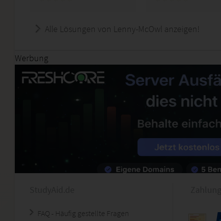
Alle Lösungen von Lenny-McOwl anzeigen!
Werbung
StudyAid.de
Zahlung
FAQ - Häufig gestellte Fragen