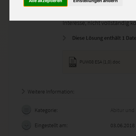
enthalten.
Alle akzeptieren
Einstellungen ändern
Die Lösung dient als Denkanst
Interesse, nicht vollständig k
Diese Lösung enthält 1 Date
PUW08 ESA (1,0).doc
Weitere Information:
20.07.2026 - 05:57:28
Kategorie:
Abitur und
Eingestellt am:
03.06.2018