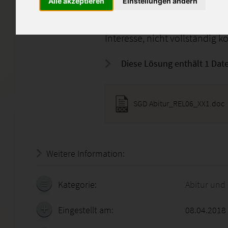
enthalten.
Alle akzeptieren
Einstellungen ändern
Die Lösung dient als Denkanst
Interesse, nicht vollständig k
Diese Lösung enthält 1 Date
SGD Abitur_REL06_XX1.doc
Weitere Information:
19.07.2026 - 08:37:57
Kategorie:
Abitur und
Eingestellt am:
08.04.2018