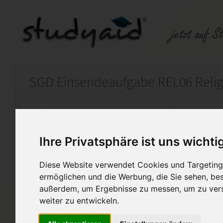
SGD Einsendeaufgabe REL06 Relig
Auf StudyAid.de verkaufen
Kateg
Ihre Privatsphäre ist uns wichti
Startseite
Abitur und Hochschule
Diese Website verwendet Cookies und Targeting 
REL06 - Religion Note 1,0
ermöglichen und die Werbung, die Sie sehen, bes
außerdem, um Ergebnisse zu messen, um zu ver
Sie kaufen die vollständige 
weiter zu entwickeln.
zum Lernheft REL06 - Religion
Die Kommentare des Lehrers s