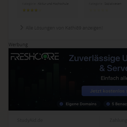
Kategorie:
Abitur und Hochschule
Kategorie:
Sozialwesen
Alle Lösungen von Kathi89 anzeigen!
Werbung
StudyAid.de
Zahlung