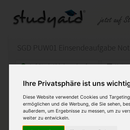
Auf StudyAid.de verkaufen
Kateg
Ihre Privatsphäre ist uns wichti
Startseite
Abitur und Hochschule
Diese Website verwendet Cookies und Targeting 
Das politische System der 
ermöglichen und die Werbung, die Sie sehen, bes
außerdem, um Ergebnisse zu messen, um zu ver
PUW01 Einsendeaufgabe SGD "
Bundesrepublik Deutschland
weiter zu entwickeln.
vom Tutor. Benutzt diese bitte