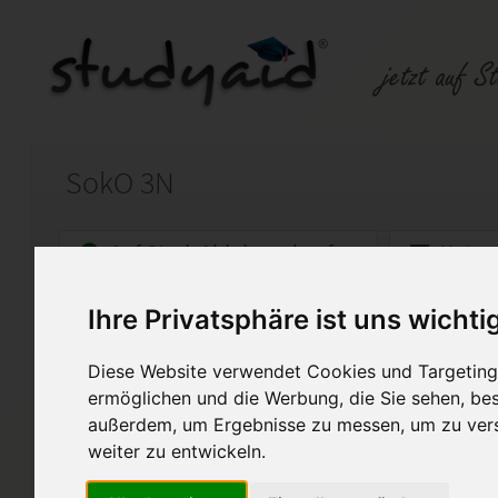
SokO 3N
Auf StudyAid.de verkaufen
Kateg
Ihre Privatsphäre ist uns wichti
Startseite
Abitur und Hochschule
Diese Website verwendet Cookies und Targeting 
SokO 3N / 1109 N
ermöglichen und die Werbung, die Sie sehen, bes
außerdem, um Ergebnisse zu messen, um zu ver
Note: 2
weiter zu entwickeln.
Ich untersage und bitte daru