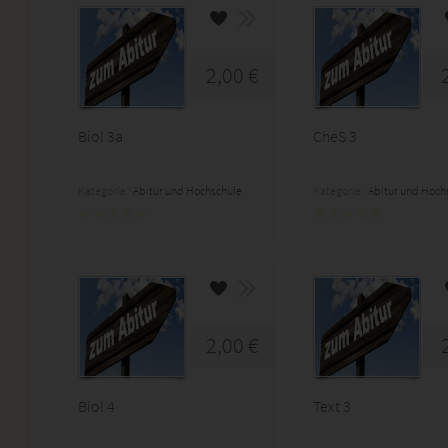
2,00 €
Biol 3a
CheS 3
Kategorie:
Abitur und Hochschule
Kategorie:
Abitur und Hoch
2,00 €
Biol 4
Text 3