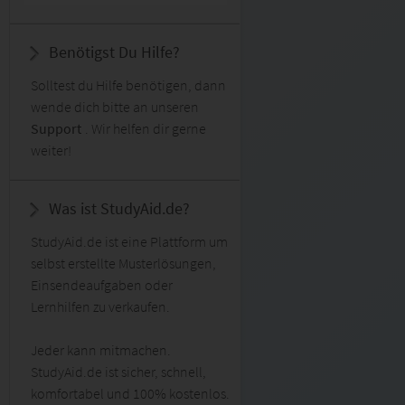
Benötigst Du Hilfe?
Solltest du Hilfe benötigen, dann
wende dich bitte an unseren
Support
. Wir helfen dir gerne
weiter!
Was ist StudyAid.de?
StudyAid.de ist eine Plattform um
selbst erstellte Musterlösungen,
Einsendeaufgaben oder
Lernhilfen zu verkaufen.
Jeder kann mitmachen.
StudyAid.de ist sicher, schnell,
komfortabel und 100% kostenlos.