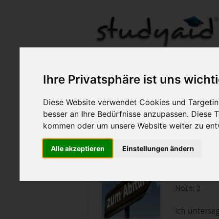
SokO 5a/b
Ihre Privatsphäre ist uns wicht
Diese Website verwendet Cookies und Targeting
Auf StudyAid.de verkau
besser an Ihre Bedürfnisse anzupassen. Diese
kommen oder um unsere Website weiter zu ent
Startseite
Abitur und Hochschule
Alle akzeptieren
Einstellungen ändern
SokO 5a/
Note: 2
Ich untersa