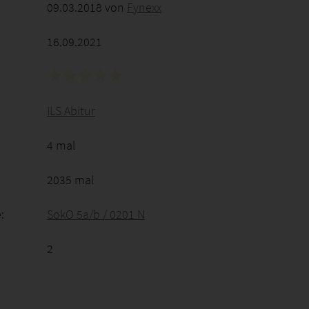
09.03.2018 von
Fynexx
16.09.2021
ILS Abitur
4 mal
2035 mal
:
SokO 5a/b / 0201 N
2