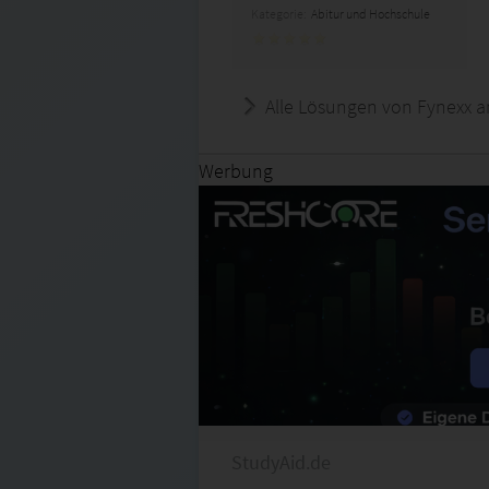
Kategorie:
Abitur und Hochschule
Alle Lösungen von Fynexx a
Werbung
StudyAid.de