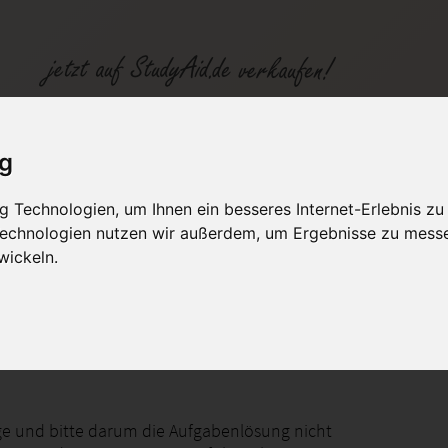
ig
 Technologien, um Ihnen ein besseres Internet-Erlebnis zu
fen
Kategorien
Studiengänge / Lehr
 Technologien nutzen wir außerdem, um Ergebnisse zu mess
wickeln.
b / 0201 N
ge und bitte darum die Aufgabenlösung nicht