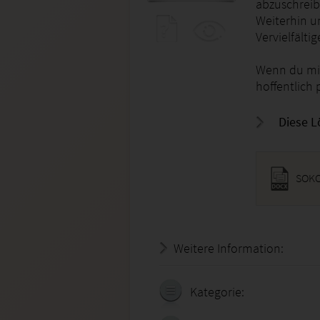
abzuschreib
Weiterhin u
Vervielfält
Wenn du mit
hoffentlich 
Diese L
SOKO
Weitere Information:
20.07.
Kategorie: