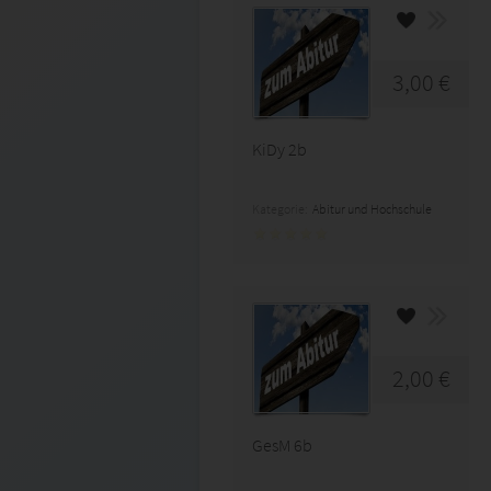
3,00 €
KiDy 2b
Kategorie:
Abitur und Hochschule
2,00 €
GesM 6b