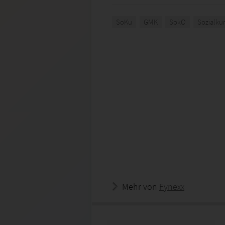
SoKu
GMK
SokO
Sozialku
Mehr von
Fynexx