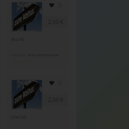
2,50 €
Biol 6b
Kategorie:
Abitur und Hochschule
2,00 €
CheS 5b