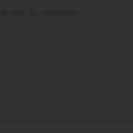
nde
Abitur
ILS
SokO 5a/b / 0201 N