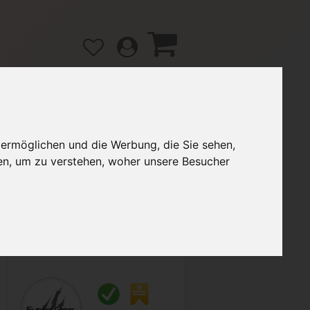
 ermöglichen und die Werbung, die Sie sehen,
gänge
Hilfe / FAQ
en, um zu verstehen, woher unsere Besucher
2,00 €
Verkäufer:
Fynexx