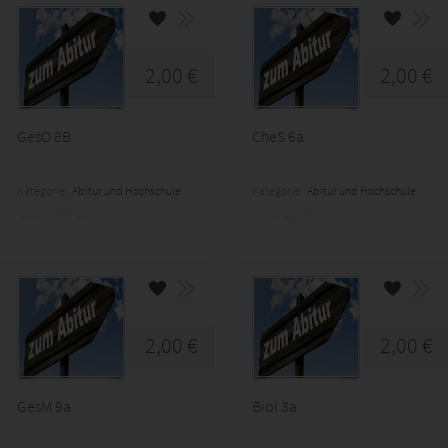
2,00 €
2,00 €
GesO 8B
CheS 6a
Kategorie:
Abitur und Hochschule
Kategorie:
Abitur und Hochschule
2,00 €
2,00 €
GesM 9a
Biol 3a