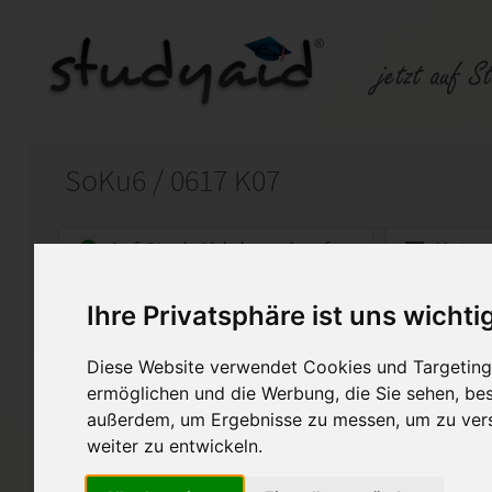
SoKu6 / 0617 K07
Auf StudyAid.de verkaufen
Kateg
Ihre Privatsphäre ist uns wichti
Startseite
Abitur und Hochschule
Diese Website verwendet Cookies und Targeting 
Die rechtsstaatliche Ordnung
ermöglichen und die Werbung, die Sie sehen, bes
außerdem, um Ergebnisse zu messen, um zu ver
Diese Lösung gilt als Muster
werden. Mein Fernlehrer hat d
weiter zu entwickeln.
bewertet.