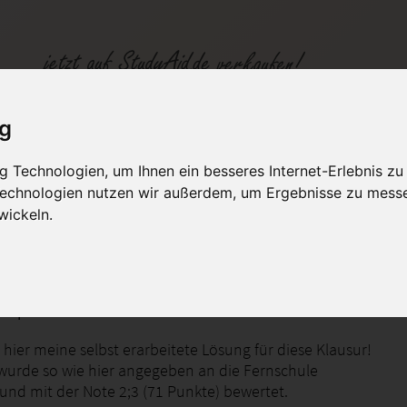
ig
1
 Technologien, um Ihnen ein besseres Internet-Erlebnis zu
 Technologien nutzen wir außerdem, um Ergebnisse zu mess
fen
Kategorien
Studiengänge / Lehr
wickeln.
 Sprachkurs Plus
 hier meine selbst erarbeitete Lösung für diese Klausur!
wurde so wie hier angegeben an die Fernschule
 und mit der Note 2;3 (71 Punkte) bewertet.