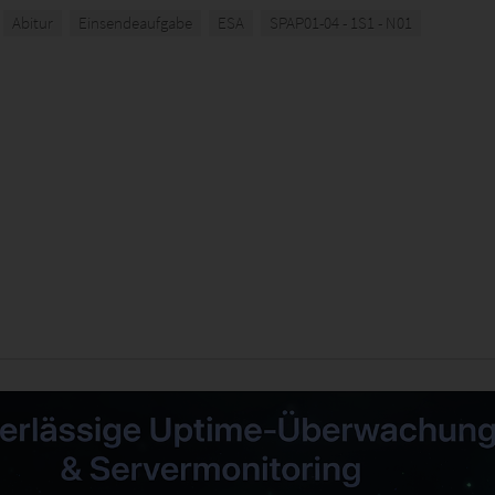
Abitur
Einsendeaufgabe
ESA
SPAP01-04 - 1S1 - N01