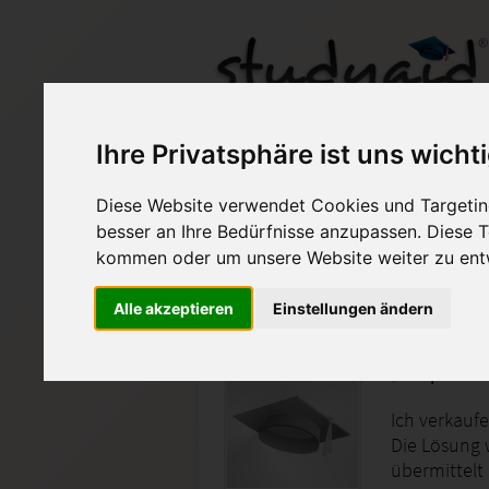
Ihre Privatsphäre ist uns wicht
SPAP01-04 - 1S1 - N0
Diese Website verwendet Cookies und Targeting
besser an Ihre Bedürfnisse anzupassen. Diese
Auf StudyAid.de verkau
kommen oder um unsere Website weiter zu ent
Alle akzeptieren
Einstellungen ändern
Startseite
Abitur und Hochschule
Spanisch
Ich verkaufe
Die Lösung 
übermittelt