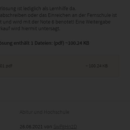
lösung ist lediglich als Lernhilfe da.
abschreiben oder das Einreichen an der Fernschule ist
bt und wird mit der Note 6 benotet! Eine Weitergabe
kauf wird hiermit untersagt.
ösung enthält 1 Dateien: (pdf) ~100.24 KB
01.pdf
~ 100.24 KB
2026 - 18:17:28
Abitur und Hochschule
26.06.2021 von
SwPgHn2D