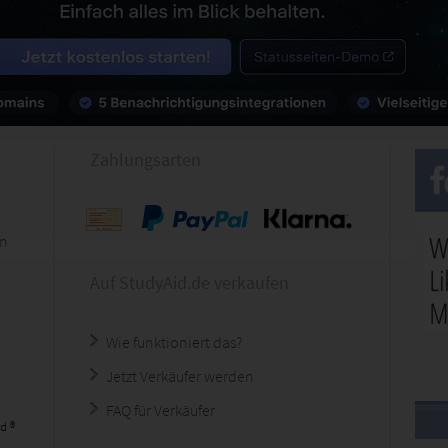
Zahlungsarten
en
Auf StudyAid.de verkaufen
Wie funktioniert das?
Jetzt Verkäufer werden
FAQ für Verkäufer
d ®