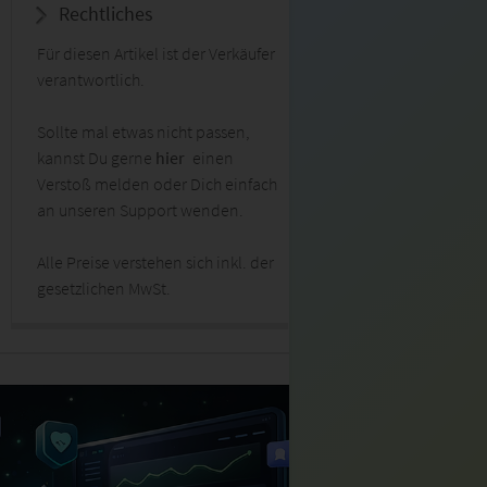
Rechtliches
Für diesen Artikel ist der Verkäufer
verantwortlich.
Sollte mal etwas nicht passen,
kannst Du gerne
hier
einen
Verstoß melden oder Dich einfach
an unseren Support wenden.
Alle Preise verstehen sich inkl. der
gesetzlichen MwSt.