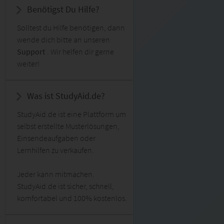
Benötigst Du Hilfe?
Solltest du Hilfe benötigen, dann
wende dich bitte an unseren
Support
. Wir helfen dir gerne
weiter!
Was ist StudyAid.de?
StudyAid.de ist eine Plattform um
selbst erstellte Musterlösungen,
Einsendeaufgaben oder
Lernhilfen zu verkaufen.
Jeder kann mitmachen.
StudyAid.de ist sicher, schnell,
komfortabel und 100% kostenlos.