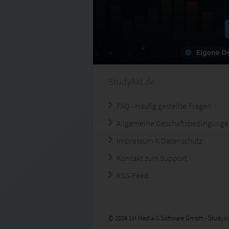
StudyAid.de
FAQ - Häufig gestellte Fragen
Allgemeine Geschäftsbedingung
Impressum & Datenschutz
Kontakt zum Support
RSS-Feed
© 2026 1M Media & Software GmbH - StudyAi