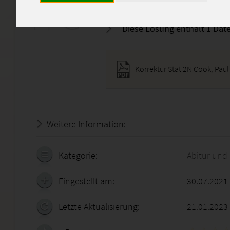
Selbstkontrolle und zu Denk
Diese Lösung enthält 1 Date
Korrektur Stat 2N Cook, Pau
Weitere Information:
22.07.2026 - 05:31:41
Kategorie:
Abitur und
Eingestellt am:
30.07.2021
Letzte Aktualisierung:
21.01.2023