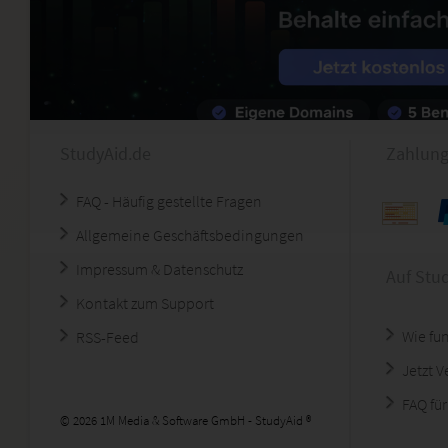
StudyAid.de
Zahlung
FAQ - Häufig gestellte Fragen
Allgemeine Geschäftsbedingungen
Impressum & Datenschutz
Auf Stu
Kontakt zum Support
Wie fun
RSS-Feed
Jetzt 
FAQ für
© 2026 1M Media & Software GmbH - StudyAid ®