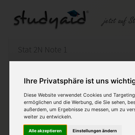
Stat 2N Note 1
Auf StudyAid.de verkaufen
Kateg
Ihre Privatsphäre ist uns wichti
Startseite
Abitur und Hochschule
Diese Website verwendet Cookies und Targeting 
ermöglichen und die Werbung, die Sie sehen, bes
Statik
außerdem, um Ergebnisse zu messen, um zu ver
Diese Einsendeaufgabe wurde 
weiter zu entwickeln.
Hiermit untersage ich ausdrü
eins zu kopieren und sie einz
Alle akzeptieren
Einstellungen ändern