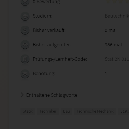
0 Bewertung
Studium:
Bautechnike
Bisher verkauft:
0 mal
Bisher aufgerufen:
986 mal
Prüfungs-/Lernheft-Code:
Stat 2N 01
Benotung:
1
Enthaltene Schlagworte:
Statik
Techniker
Bau
Technische Mechanik
Stat