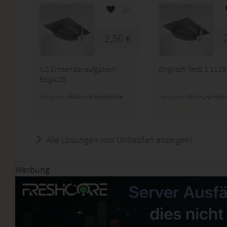
2,50 €
ILS Einsenderaufgaben
Englisch TecE 1 1119
EngA 2b
Kategorie:
Abitur und Hochschule
Kategorie:
Abitur und Hoch
Alle Lösungen von Unitedfan anzeigen!
Werbung