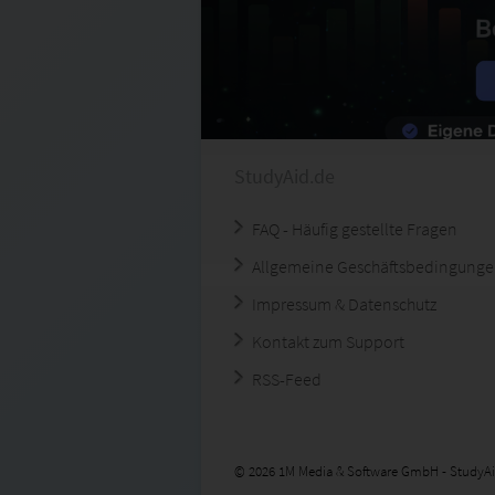
StudyAid.de
FAQ - Häufig gestellte Fragen
Allgemeine Geschäftsbedingung
Impressum & Datenschutz
Kontakt zum Support
RSS-Feed
© 2026 1M Media & Software GmbH - StudyAi