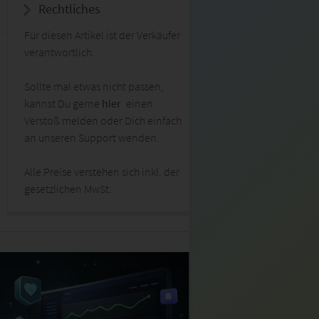
Rechtliches
Für diesen Artikel ist der Verkäufer
verantwortlich.
Sollte mal etwas nicht passen,
kannst Du gerne
hier
einen
Verstoß melden oder Dich einfach
an unseren Support wenden.
Alle Preise verstehen sich inkl. der
gesetzlichen MwSt.