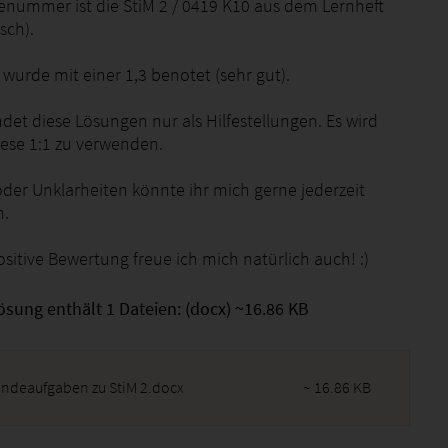
enummer ist die StiM 2 / 0419 K10 aus dem Lernheft
sch).
wurde mit einer 1,3 benotet (sehr gut).
det diese Lösungen nur als Hilfestellungen. Es wird
iese 1:1 zu verwenden.
oder Unklarheiten könnte ihr mich gerne jederzeit
n.
sitive Bewertung freue ich mich natürlich auch! :)
ösung enthält 1 Dateien: (docx) ~16.86 KB
endeaufgaben zu StiM 2.docx
~ 16.86 KB