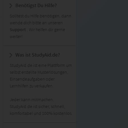
Benötigst Du Hilfe?
Solltest du Hilfe benötigen, dann
wende dich bitte an unseren
Support
. Wir helfen dir gerne
weiter!
Was ist StudyAid.de?
StudyAid.de ist eine Plattform um
selbst erstellte Musterlösungen,
Einsendeaufgaben oder
Lernhilfen zu verkaufen.
Jeder kann mitmachen.
StudyAid.de ist sicher, schnell,
komfortabel und 100% kostenlos.