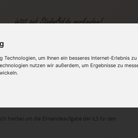
ig
te: 1,3 (sehr gut)
 Technologien, um Ihnen ein besseres Internet-Erlebnis zu
 Technologien nutzen wir außerdem, um Ergebnisse zu mess
fen
Kategorien
Studiengänge / Lehr
wickeln.
ur - Fach: Deutsch
sich hierbei um die Einsendeaufgabe der ILS für den