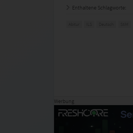
Enthaltene Schlagworte:
Abitur
ILS
Deutsch
StiM
Werbung