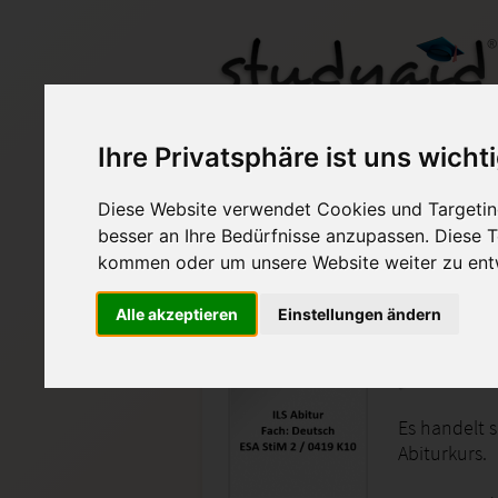
Ihre Privatsphäre ist uns wicht
StiM 2 / 0419 K10 - No
Diese Website verwendet Cookies und Targeting
besser an Ihre Bedürfnisse anzupassen. Diese
Auf StudyAid.de verkau
kommen oder um unsere Website weiter zu ent
Alle akzeptieren
Einstellungen ändern
Startseite
Abitur und Hochschule
ILS Abit
Es handelt 
Abiturkurs.