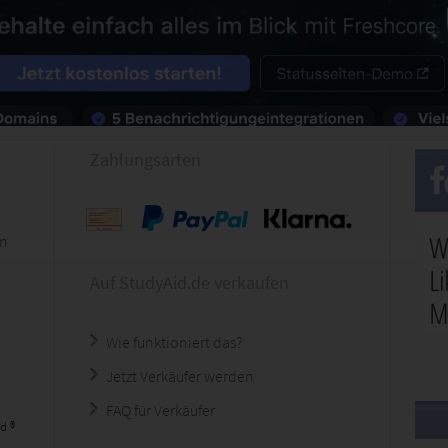
Zahlungsarten
en
Auf StudyAid.de verkaufen
Wie funktioniert das?
Jetzt Verkäufer werden
FAQ für Verkäufer
d ®