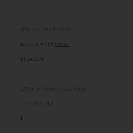
2026 - 09:12:03
Abitur und Hochschule
15.07.2021 von
Lars97
14.09.2021
ILS Abitur/ Realschulabschluss
:
Lernheft StiM 2
1