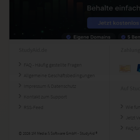
StudyAid.de
Zahlung
FAQ - Häufig gestellte Fragen
Allgemeine Geschäftsbedingungen
Impressum & Datenschutz
Auf Stu
Kontakt zum Support
Wie fun
RSS-Feed
Jetzt 
FAQ für
© 2026 1M Media & Software GmbH - StudyAid ®