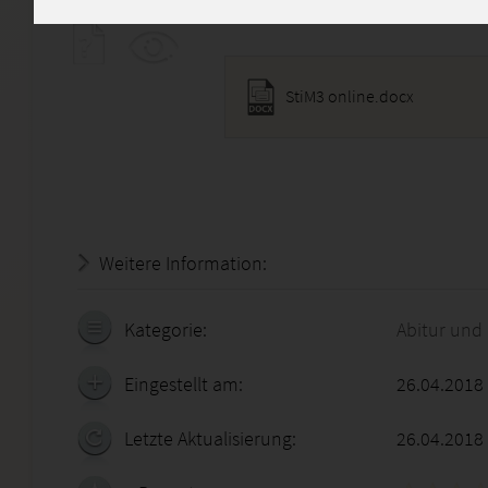
Diese Lösung enthält 1 Date
StiM3 online.docx
Weitere Information:
21.07.2026 - 04:41:07
Kategorie:
Abitur und
Eingestellt am:
26.04.2018
Letzte Aktualisierung:
26.04.2018