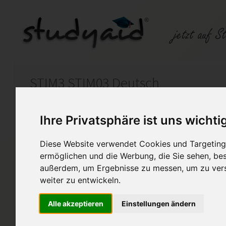
STIM3 STIM03 Deutsch
Auf StudyAid.de verkaufen
Kateg
Ihre Privatsphäre ist uns wichti
Diese Website verwendet Cookies und Targeting 
Startseite
Abitur und Hochschule
ermöglichen und die Werbung, die Sie sehen, bes
außerdem, um Ergebnisse zu messen, um zu ver
Texte im privaten und berufl
weiter zu entwickeln.
Texte im privaten
Alle akzeptieren
Einstellungen ändern
und beruflichen Bereich