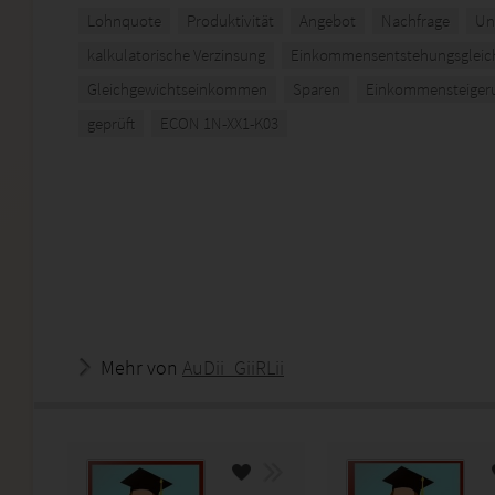
Lohnquote
Produktivität
Angebot
Nachfrage
Un
kalkulatorische Verzinsung
Einkommensentstehungsgleic
Gleichgewichtseinkommen
Sparen
Einkommensteigeru
geprüft
ECON 1N-XX1-K03
Mehr von
AuDii_GiiRLii