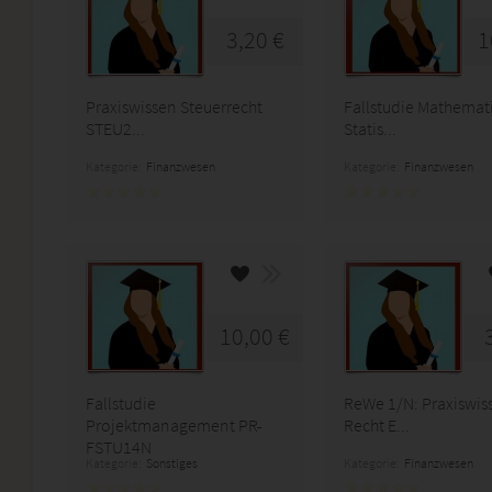
3,20 €
1
Praxiswissen Steuerrecht
Fallstudie Mathemati
STEU2...
Statis...
Kategorie:
Finanzwesen
Kategorie:
Finanzwesen
10,00 €
Fallstudie
ReWe 1/N: Praxiswis
Projektmanagement PR-
Recht E...
FSTU14N
Kategorie:
Sonstiges
Kategorie:
Finanzwesen