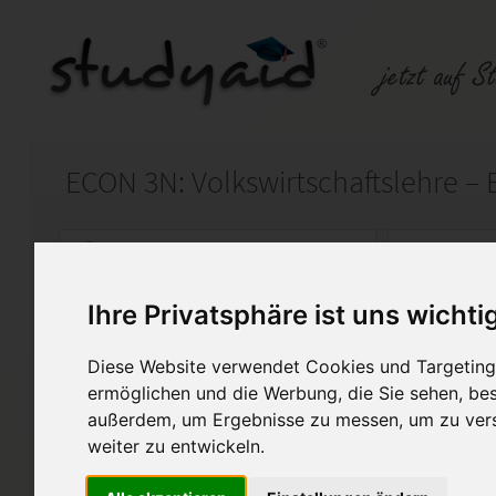
Auf StudyAid.de verkaufen
Kateg
Ihre Privatsphäre ist uns wichti
Startseite
Finanzwesen
Diese Website verwendet Cookies und Targeting 
Volkswirtschaftslehre – Einkommensverteilung. Gl
ermöglichen und die Werbung, die Sie sehen, bes
außerdem, um Ergebnisse zu messen, um zu ver
Diese Lösung wurde von mir se
weiter zu entwickeln.
Note 2,3 bewertet.
Bitte verwendet diese Lösung 