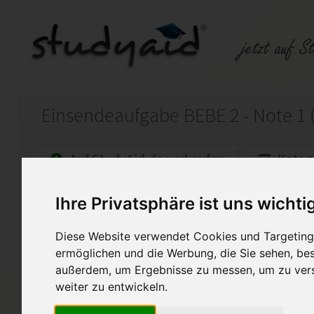
Auf StudyAid.de verkaufen
Kateg
Ihre Privatsphäre ist uns wichti
Startseite
Finanzwesen
Diese Website verwendet Cookies und Targeting 
BEBE 2 - Volkswirtschaftlic
ermöglichen und die Werbung, die Sie sehen, bes
Lösung zur Einsendeaufgabe
außerdem, um Ergebnisse zu messen, um zu ver
Die Arbeit wurde mit der Note
weiter zu entwickeln.