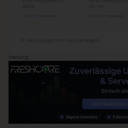
Einsendeaufgaben ILS -
Einsendeaufgabe C
Studie...
2N - Not...
Kategorie:
Finanzwesen
Kategorie:
Finanzwesen
Alle Lösungen von Monti anzeigen!
Werbung