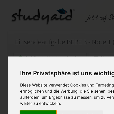
Auf StudyAid.de verkaufen
Kateg
Ihre Privatsphäre ist uns wichti
Startseite
Finanzwesen
Diese Website verwendet Cookies und Targeting 
BEBE 3 - Betriebswirtschaft
ermöglichen und die Werbung, die Sie sehen, bes
außerdem, um Ergebnisse zu messen, um zu ver
Lösung zur Einsendeaufgabe
Die Arbeit wurde mit der Note
weiter zu entwickeln.