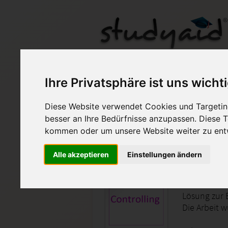
Ihre Privatsphäre ist uns wicht
Diese Website verwendet Cookies und Targeting
Auf StudyAid.de verkau
besser an Ihre Bedürfnisse anzupassen. Diese
kommen oder um unsere Website weiter zu ent
Startseite
Finanzwesen
Alle akzeptieren
Einstellungen ändern
BEIN 3 -
Lösung zur 
Die Arbeit 