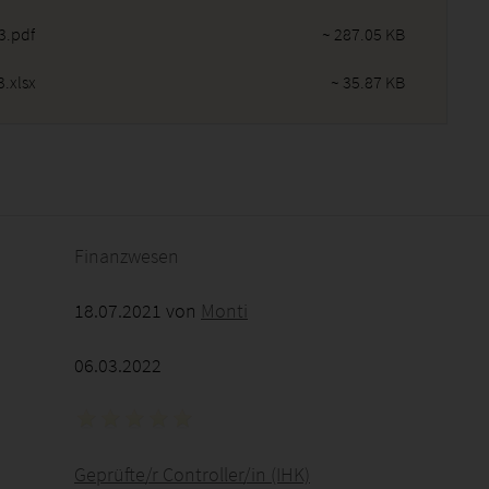
3.pdf
~ 287.05 KB
.xlsx
~ 35.87 KB
2026 - 22:39:35
Finanzwesen
18.07.2021 von
Monti
06.03.2022
Geprüfte/r Controller/in (IHK)