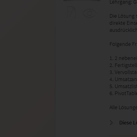
Lehrgang: Ge
Die Lösung s
direkte Ein
ausdrücklic
Folgende F
1. 2 nebene
2. Fertigste
3. Vervolls
4. Umsatzan
5. Umsatzlis
6. PivotTabl
Alle Lösung
Diese L