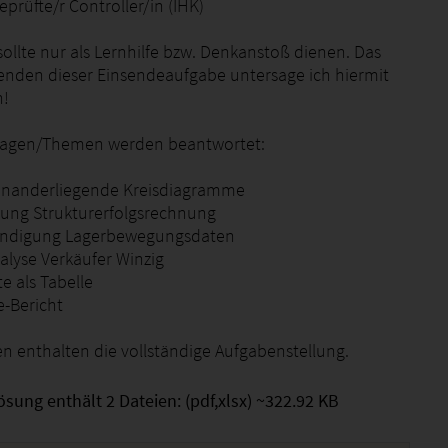
prüfte/r Controller/in (IHK)
ollte nur als Lernhilfe bzw. Denkanstoß dienen. Das
senden dieser Einsendeaufgabe untersage ich hiermit
h!
ragen/Themen werden beantwortet:
inanderliegende Kreisdiagramme
llung Strukturerfolgsrechnung
tändigung Lagerbewegungsdaten
alyse Verkäufer Winzig
te als Tabelle
e-Bericht
en enthalten die vollständige Aufgabenstellung.
ösung enthält 2 Dateien: (pdf,xlsx) ~322.92 KB