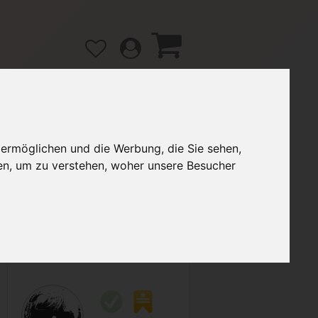
 ermöglichen und die Werbung, die Sie sehen,
gänge
Hilfe / FAQ
en, um zu verstehen, woher unsere Besucher
2,70 €
Verkäufer:
Monti