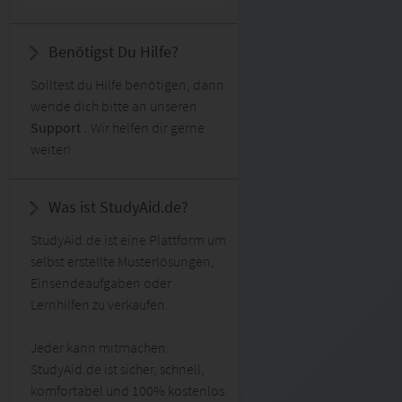
Benötigst Du Hilfe?
Solltest du Hilfe benötigen, dann
wende dich bitte an unseren
Support
. Wir helfen dir gerne
weiter!
Was ist StudyAid.de?
StudyAid.de ist eine Plattform um
selbst erstellte Musterlösungen,
Einsendeaufgaben oder
Lernhilfen zu verkaufen.
Jeder kann mitmachen.
StudyAid.de ist sicher, schnell,
komfortabel und 100% kostenlos.