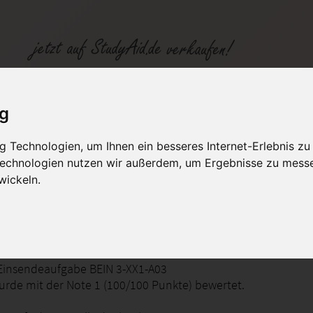
Einsendeaufgabe BEIN 3 - Note 1 (100/100 Punkte)
ig
 Technologien, um Ihnen ein besseres Internet-Erlebnis zu
fen
Kategorien
Studiengänge / Lehr
 Technologien nutzen wir außerdem, um Ergebnisse zu mess
wickeln.
 Berichtswesen II
Einsendeaufgabe BEIN 3-XX1-A03
wurde mit der Note 1 (100/100 Punkte) bewertet.