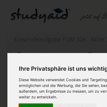
Auf StudyAid.de verkaufen
Kateg
Ihre Privatsphäre ist uns wichti
Startseite
Finanzwesen
Diese Website verwendet Cookies und Targeting 
FUM 10A - Führung und Mod
ermöglichen und die Werbung, die Sie sehen, bes
außerdem, um Ergebnisse zu messen, um zu ver
Lösung zur Einsendeaufgab
Die Arbeit wurde mit der Note
weiter zu entwickeln.