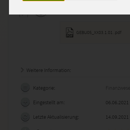
Diese Lösung enthält 1 Date
GEBU05_XX03.1.01..pdf
Weitere Information:
20.07.2026 - 07:04:11
Kategorie:
Finanzwes
Eingestellt am:
06.06.2021
Letzte Aktualisierung:
14.09.2021