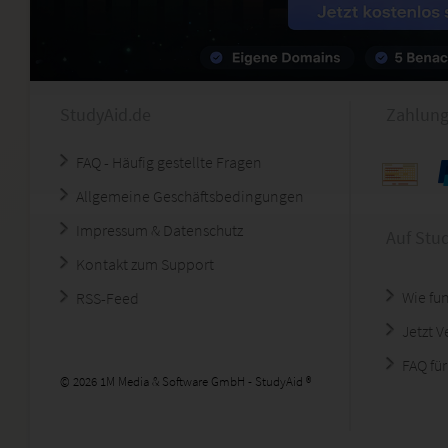
StudyAid.de
Zahlung
FAQ - Häufig gestellte Fragen
Allgemeine Geschäftsbedingungen
Impressum & Datenschutz
Auf Stu
Kontakt zum Support
Wie fun
RSS-Feed
Jetzt 
FAQ für
© 2026 1M Media & Software GmbH - StudyAid ®