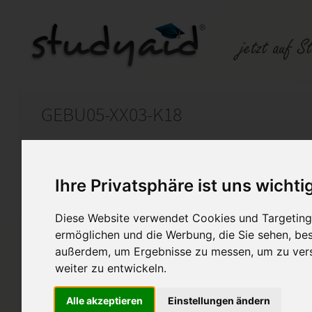
GEBU05-XX03-K18
Auf StudyAid.de verkaufen
Kateg
Ihre Privatsphäre ist uns wichti
Startseite
Finanzwesen
Diese Website verwendet Cookies und Targeting 
ermöglichen und die Werbung, die Sie sehen, bes
Buchungen und Berechnungen im Beschaffun
außerdem, um Ergebnisse zu messen, um zu ver
Buchungen und Berechnungen
weiter zu entwickeln.
Absatzbereich, und Zahlungsv
bitte nicht 1:1 kopieren.
Alle akzeptieren
Einstellungen ändern