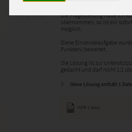
Studienheft INFR 1 (XX1-K02).
Die Fragestellung habe ich k
übernommen, so ist ein sofor
möglich.
Diese Einsendeaufgabe wurde
Punkten) bewertet.
Die Lösung ist zur Unterstütz
gedacht und darf nicht 1:1 
Diese Lösung enthält 1 Date
INFR 1.docx