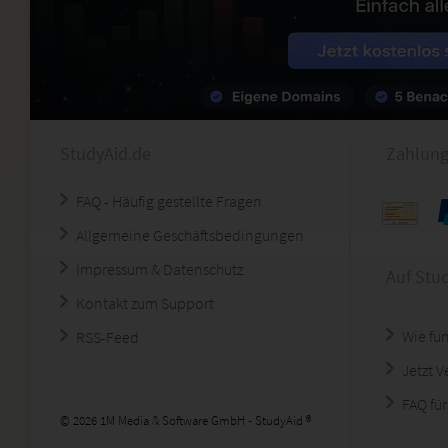
StudyAid.de
Zahlung
FAQ - Häufig gestellte Fragen
Allgemeine Geschäftsbedingungen
Impressum & Datenschutz
Auf Stu
Kontakt zum Support
Wie fun
RSS-Feed
Jetzt 
FAQ für
© 2026 1M Media & Software GmbH - StudyAid ®