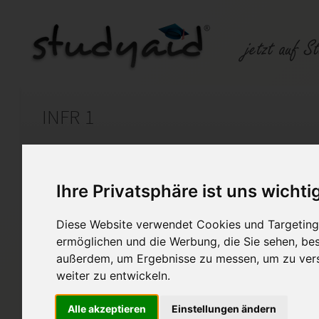
INFR 1
Auf StudyAid.de verkaufen
Kateg
Ihre Privatsphäre ist uns wichti
Startseite
Finanzwesen
Diese Website verwendet Cookies und Targeting 
ermöglichen und die Werbung, die Sie sehen, bes
Investition
außerdem, um Ergebnisse zu messen, um zu ver
INFR 1 XX1-K02
weiter zu entwickeln.
Verkaufe hier meine selbst er
Alle akzeptieren
Einstellungen ändern