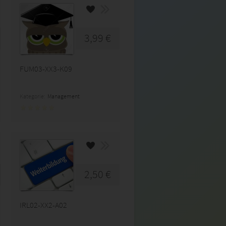
3,99 €
FUM03-XX3-K09
Kategorie:
Management
2,50 €
IRL02-XX2-A02