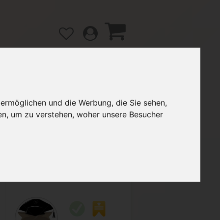
 ermöglichen und die Werbung, die Sie sehen,
gänge
Hilfe / FAQ
en, um zu verstehen, woher unsere Besucher
3,99 €
Verkäufer:
Marymax