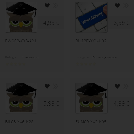
4,99 €
3,99 €
RWG02-XX3-A21
BIL12F-XX1-U02
Kategorie:
Finanzwesen
Kategorie:
Rechnungswesen
5,99 €
4,99 €
BIL03-XX6-K28
FUM09-XX2-K05