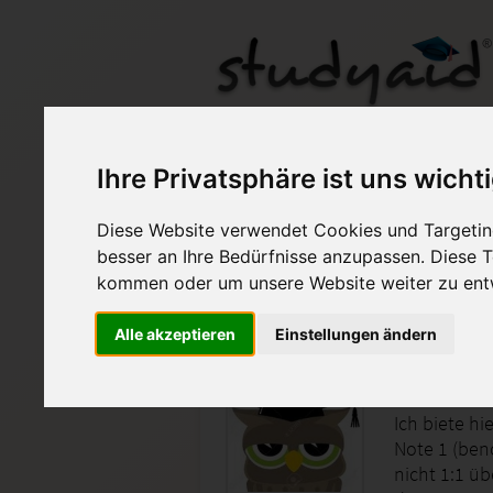
INTR09N-XX2-A06
Ihre Privatsphäre ist uns wicht
Diese Website verwendet Cookies und Targeting
Auf StudyAid.de verkau
besser an Ihre Bedürfnisse anzupassen. Diese
kommen oder um unsere Website weiter zu ent
Startseite
Finanzwesen
Alle akzeptieren
Einstellungen ändern
Internat
Ich biete h
Note 1 (ben
nicht 1:1 ü