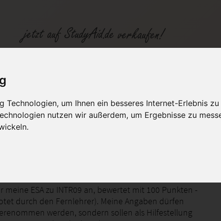
ig
 Technologien, um Ihnen ein besseres Internet-Erlebnis zu
fen
Kategorien
Studiengänge / Lehr
 Technologien nutzen wir außerdem, um Ergebnisse zu mess
wickeln.
ionale Rechnungslegung
ier meine ESA zu INTR09 an, bewertet mit 100 Punkten -
otet durch den Fernlehrer). Meine Angaben dürfen
berenommen werden, sondern sollen als Hilfestellung