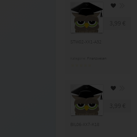
3,99 €
STW02-XX1-A32
Kategorie:
Finanzwesen
3,99 €
BIL06-XX7-K18