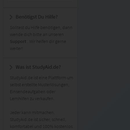
Benötigst Du Hilfe?
Solltest du Hilfe benötigen, dann
wende dich bitte an unseren
Support
. Wir helfen dir gerne
weiter!
Was ist StudyAid.de?
StudyAid.de ist eine Plattform um
selbst erstellte Musterlösungen,
Einsendeaufgaben oder
Lernhilfen zu verkaufen.
Jeder kann mitmachen.
StudyAid.de ist sicher, schnell,
komfortabel und 100% kostenlos.