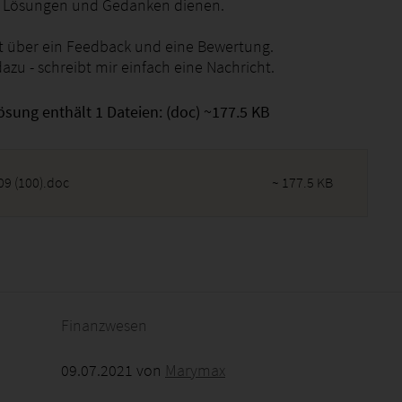
n Lösungen und Gedanken dienen.
it über ein Feedback und eine Bewertung.
azu - schreibt mir einfach eine Nachricht.
ösung enthält 1 Dateien: (doc) ~177.5 KB
09 (100).doc
~ 177.5 KB
2026 - 14:43:42
Finanzwesen
09.07.2021 von
Marymax