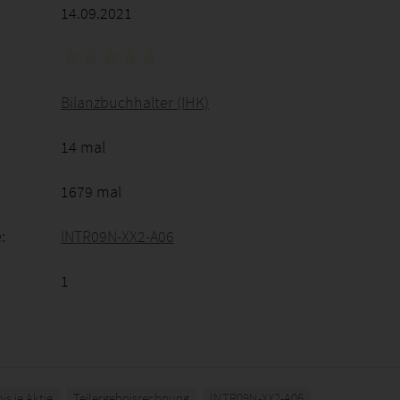
14.09.2021
Bilanzbuchhalter (IHK)
14 mal
1679 mal
:
INTR09N-XX2-A06
1
is je Aktie
Teilergebnisrechnung
INTR09N-XX2-A06