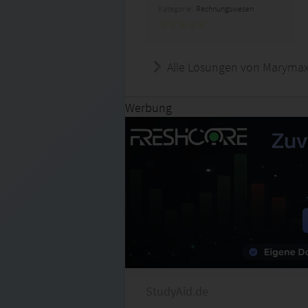
Kategorie:
Rechnungswesen
Alle Lösungen von Marymax
Werbung
StudyAid.de