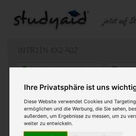
INTR11N-XX2-A02
Auf StudyAid.de verkaufen
Kateg
Ihre Privatsphäre ist uns wichti
Startseite
Finanzwesen
Diese Website verwendet Cookies und Targeting 
Weitere Bestandteile des Jahresabschl
ermöglichen und die Werbung, die Sie sehen, bes
außerdem, um Ergebnisse zu messen, um zu ver
Ich biete hier meine ESA zu I
Punkten - Note 1 (benotet du
weiter zu entwickeln.
Angaben dürfen nicht 1:1 ü