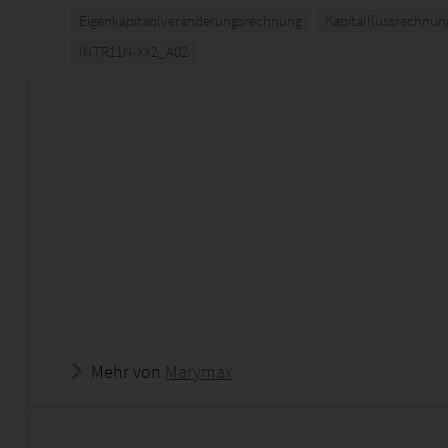
Eigenkapitaqlveränderungsrechnung
Kapitalflussrechnun
INTR11N-XX2_A02
Mehr von
Marymax