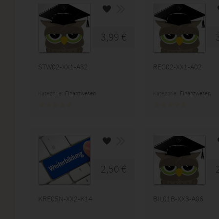
3,99 €
STW02-XX1-A32
REC02-XX1-A02
Kategorie:
Finanzwesen
Kategorie:
Finanzwesen
2,50 €
KRE05N-XX2-K14
BIL01B-XX3-A06