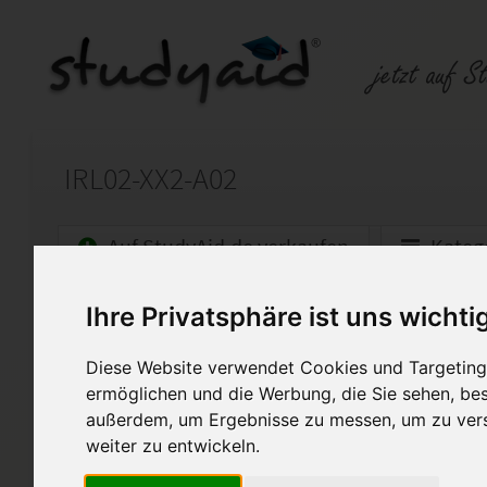
IRL02-XX2-A02
Auf StudyAid.de verkaufen
Kateg
Ihre Privatsphäre ist uns wichti
Startseite
Finanzwesen
Diese Website verwendet Cookies und Targeting 
Konzernlegungsrechnung nac
ermöglichen und die Werbung, die Sie sehen, bes
Ich stelle meine ESA als Hilfe
außerdem, um Ergebnisse zu messen, um zu ver
1:1 kopiert werden darf. Ich 
weiter zu entwickeln.
angegeben sondern auch nac