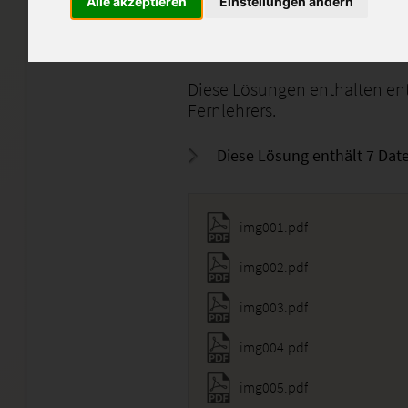
dienen sollen. Sie dürfen wed
Alle akzeptieren
Einstellungen ändern
eingereicht werden.
Diese Lösungen enthalten en
Fernlehrers.
Diese Lösung enthält 7 Date
img001.pdf
img002.pdf
img003.pdf
img004.pdf
img005.pdf