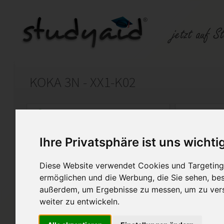
KOKA 3N - XX1-K02
Auf StudyAid.de verkaufen
Kateg
Ihre Privatsphäre ist uns wichti
Startseite
Finanzwesen
Diese Website verwendet Cookies und Targeting 
Kosten- und Leistungsrech
ermöglichen und die Werbung, die Sie sehen, bes
außerdem, um Ergebnisse zu messen, um zu ver
Biete hier meine Lösung und
weiter zu entwickeln.
Aufgabenblatt an. Ich verweis
Lösungen nur als Anschauungs