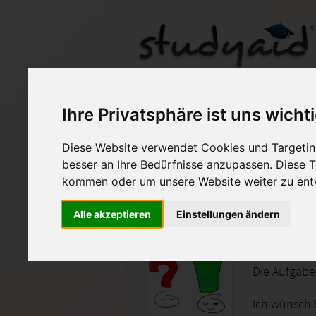
MAÖK04N Mathemati
Ihre Privatsphäre ist uns wicht
Diese Website verwendet Cookies und Targeting
Auf StudyAid.de verkau
besser an Ihre Bedürfnisse anzupassen. Diese
kommen oder um unsere Website weiter zu ent
Startseite
Finanzwesen
Alle akzeptieren
Einstellungen ändern
FINANZM
Die Aufgabe
Ich wünsch E