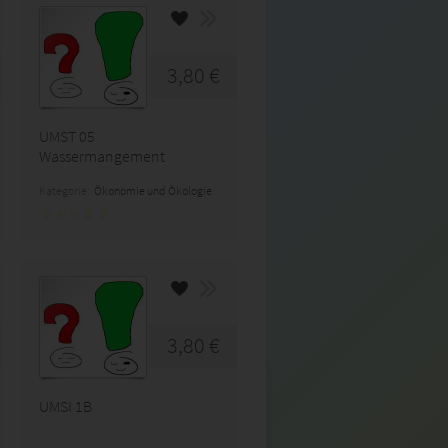
3,80 €
UMST 05
Wassermangement
Kategorie:
Ökonomie und Ökologie
3,80 €
UMSI 1B