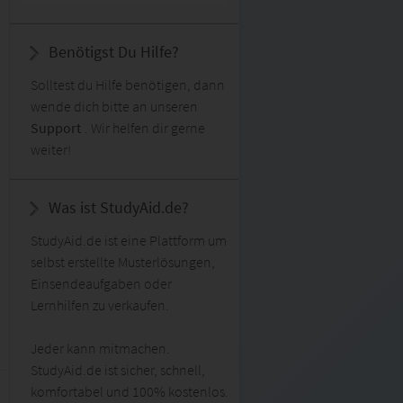
Benötigst Du Hilfe?
Solltest du Hilfe benötigen, dann
wende dich bitte an unseren
Support
. Wir helfen dir gerne
weiter!
Was ist StudyAid.de?
StudyAid.de ist eine Plattform um
selbst erstellte Musterlösungen,
Einsendeaufgaben oder
Lernhilfen zu verkaufen.
Jeder kann mitmachen.
StudyAid.de ist sicher, schnell,
komfortabel und 100% kostenlos.