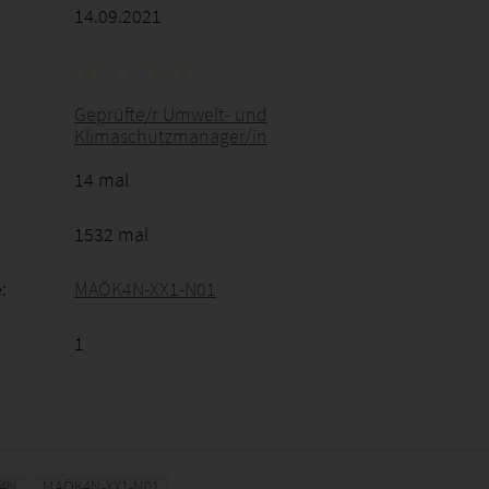
14.09.2021
Geprüfte/r Umwelt- und
Klimaschutzmanager/in
14 mal
1532 mal
:
MAÖK4N-XX1-N01
1
4N
MAÖK4N-XX1-N01