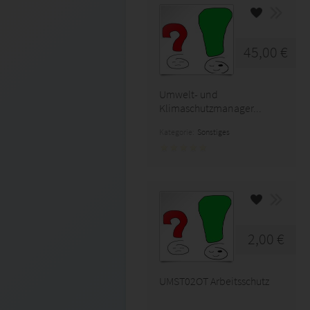
45,00 €
Umwelt- und
Klimaschutzmanager...
Kategorie:
Sonstiges
2,00 €
UMST02OT Arbeitsschutz