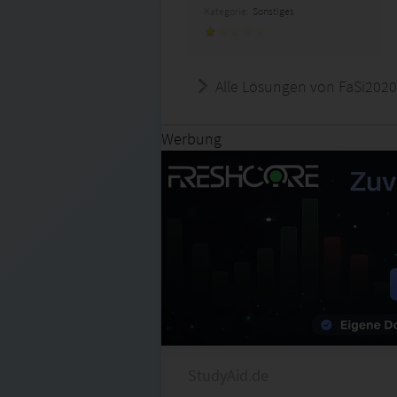
Kategorie:
Sonstiges
Alle Lösungen von FaSi2020
Werbung
StudyAid.de