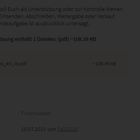
oll Euch als Unterstützung oder zur Kontrolle dienen.
 Einsenden, Abschreiben, Weitergabe oder Verkauf
endeaufgabe ist ausdrücklich untersagt.
ösung enthält 1 Dateien: (pdf) ~108.39 KB
k_4N_ils.pdf
~ 108.39 KB
2026 - 17:33:17
Finanzwesen
10.07.2021 von
FaSi2020