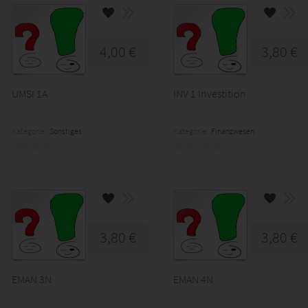
4,00 €
3,80 €
UMSI 1A
INV 1 Investition
Kategorie:
Sonstiges
Kategorie:
Finanzwesen
3,80 €
3,80 €
EMAN 3N
EMAN 4N