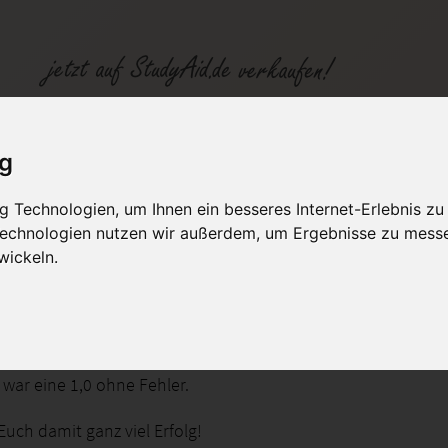
k für Ökonomen
ig
 Technologien, um Ihnen ein besseres Internet-Erlebnis zu
fen
Kategorien
Studiengänge / Lehr
 Technologien nutzen wir außerdem, um Ergebnisse zu mess
wickeln.
ATHEMATIK I
 war eine 1,0 ohne Fehler.
uch damit ganz viel Erfolg!