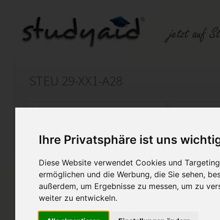
STEU 29-XX1-A28
Auf StudyAid.de verkaufen
Kateg
Ihre Privatsphäre ist uns wichti
Startseite
Finanzwesen
Diese Website verwendet Cookies und Targeting 
Praxiswissen Steuerrecht - Einko
ermöglichen und die Werbung, die Sie sehen, bes
außerdem, um Ergebnisse zu messen, um zu ver
Es handelt sich hierbei um die
weiter zu entwickeln.
ohne Hilfe erstellt wurde.
Sie wurde mit der Note 1 beno