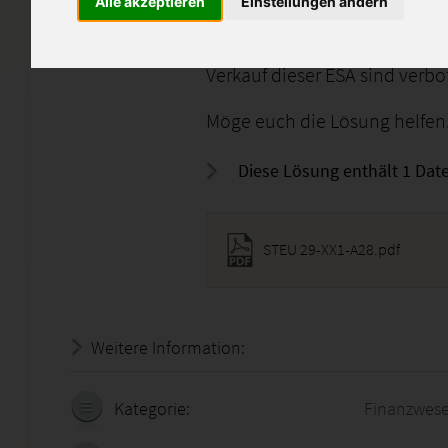
Alle akzeptieren
Einstellungen ändern
Sie kann selbstverständlich 
abschreiben oder direktes Ei
Verkauf dieser ESA sind verbo
Möge euch die Lösung helfen.
Diese Lösung enthält 1 Date
STEU 29-XX1-A28.pdf
Weitere Information:
18.07.2026 - 12:42:31
Kategorie:
Finanzwes