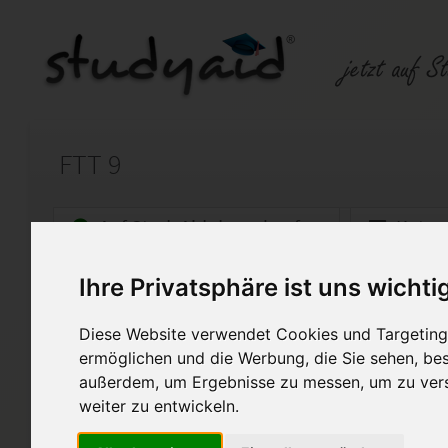
FTT 9
Auf StudyAid.de verkaufen
Kateg
Ihre Privatsphäre ist uns wichti
Startseite
Handwerk
Diese Website verwendet Cookies und Targeting 
Fertigungstechnik
ermöglichen und die Werbung, die Sie sehen, bes
außerdem, um Ergebnisse zu messen, um zu ver
Die Lösungen wurden alle gut au
weiter zu entwickeln.
Diese Lösung enthält 2 Date