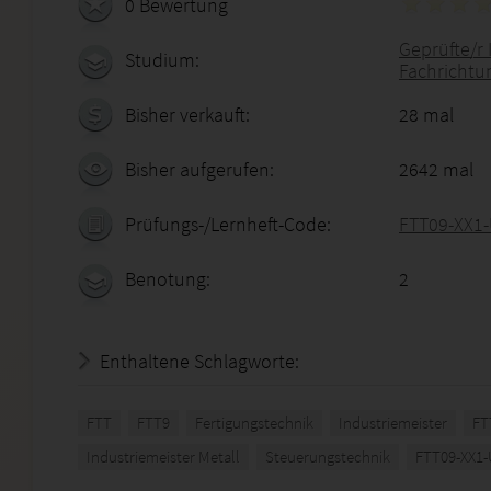
0 Bewertung
Geprüfte/r 
Studium:
Fachrichtu
Bisher verkauft:
28 mal
Bisher aufgerufen:
2642 mal
Prüfungs-/Lernheft-Code:
FTT09-XX1
Benotung:
2
Enthaltene Schlagworte:
FTT
FTT9
Fertigungstechnik
Industriemeister
FT
Industriemeister Metall
Steuerungstechnik
FTT09-XX1