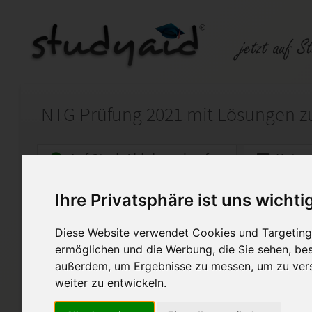
NTG Prüfung 2021 mit Lösungen 
Auf StudyAid.de verkaufen
Kateg
Ihre Privatsphäre ist uns wichti
Startseite
Handwerk
Diese Website verwendet Cookies und Targeting 
Prüfung
ermöglichen und die Werbung, die Sie sehen, bes
außerdem, um Ergebnisse zu messen, um zu ver
Prüfung von 2021 NTG zum übe
weiter zu entwickeln.
Diese Lösung enthält 2 Date