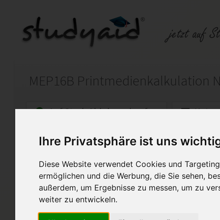
MEP16B Printmedienkalkulation N
Auf StudyAid.de verkaufen
Kateg
Ihre Privatsphäre ist uns wichti
Startseite
Kreativität und Medien
Diese Website verwendet Cookies und Targeting 
Medienproduktion
ermöglichen und die Werbung, die Sie sehen, bes
außerdem, um Ergebnisse zu messen, um zu ver
Hier biete ich die ausführlic
Einsendeaufgabe MEP16B für 
weiter zu entwickeln.
Print SGD an.