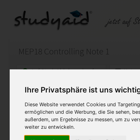
MEP18 Controlling Note 1
Auf StudyAid.de verkaufen
Kateg
Ihre Privatsphäre ist uns wichti
Startseite
Kreativität und Medien
Diese Website verwendet Cookies und Targeting 
Medienproduktion
ermöglichen und die Werbung, die Sie sehen, bes
außerdem, um Ergebnisse zu messen, um zu ver
Hier biete ich die ausführliche
weiter zu entwickeln.
MEP18 für den geprüften Medien