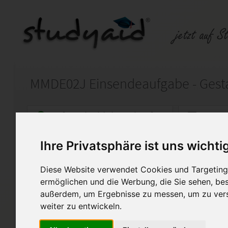
Auf StudyAid.de verkaufen
Kateg
Ihre Privatsphäre ist uns wichti
Startseite
Kreativität und Medien
Diese Website verwendet Cookies und Targeting 
MMDE02J Einsendeaufgabe -
ermöglichen und die Werbung, die Sie sehen, bes
außerdem, um Ergebnisse zu messen, um zu ver
Version MMDE02J-XX1-K03
weiter zu entwickeln.
Die von mir bereitgestellte 