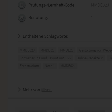
Prüfungs-/Lernheft-Code:
MMDE02J
Benotung:
1
Enthaltene Schlagworte:
MMDE02J
MMDE 2J
MMDE2J
Gestaltung von Webs
Formatierung und Layout mit CSS
Online-Redakteur
On
Fernstudium
Note 1
MMDE02J
Mehr von
jillsen