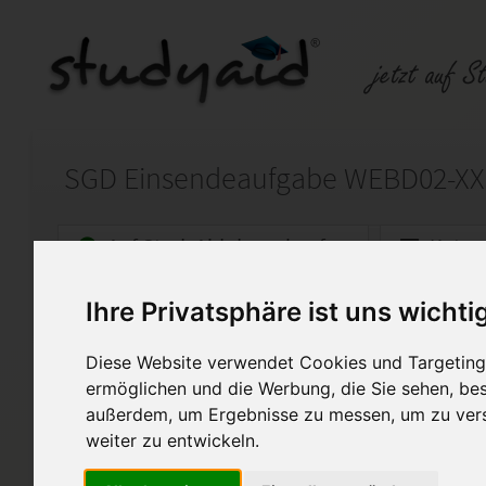
Auf StudyAid.de verkaufen
Kateg
Ihre Privatsphäre ist uns wichti
Startseite
Kreativität und Medien
Diese Website verwendet Cookies und Targeting 
WEBD02 - GRUNDLAGEN DER
ermöglichen und die Werbung, die Sie sehen, bes
außerdem, um Ergebnisse zu messen, um zu ver
100/100Punkten!
Ich biete hier meine selbsters
weiter zu entwickeln.
genannte ESA an. Diese Arbei