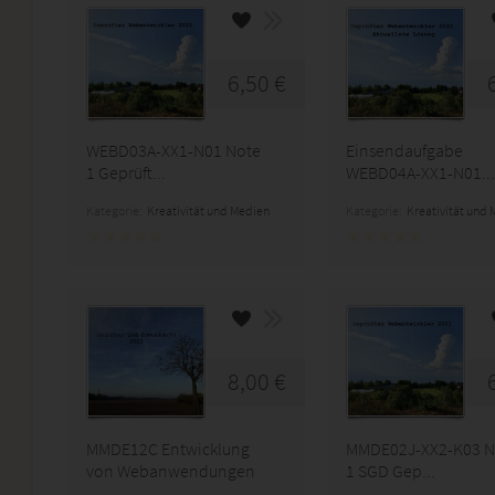
6,50 €
WEBD03A-XX1-N01 Note
Einsendaufgabe
1 Geprüft...
WEBD04A-XX1-N01...
Kategorie:
Kreativität und Medien
Kategorie:
Kreativität und
8,00 €
MMDE12C Entwicklung
MMDE02J-XX2-K03 N
von Webanwendungen
1 SGD Gep...