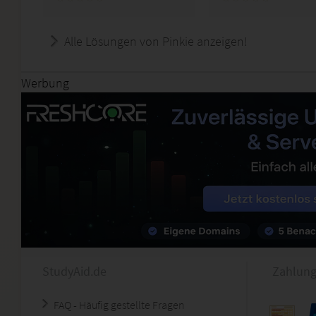
Alle Lösungen von Pinkie anzeigen!
Werbung
StudyAid.de
Zahlung
FAQ - Häufig gestellte Fragen