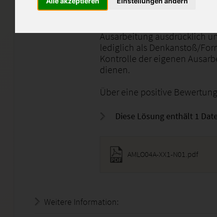
Alle akzeptieren
Einstellungen ändern
Die Arbeit wurde von mir persö
jegliche Vervielfältigung bzw.
Ausarbeitung ausdrücklich un
lediglich als Denkanstoß/For
Kontrolle der eigenen Ausarb
dienen.
Über eine positive Bewertung 
Diese Lösung enthält 1 Date
AMLO04A-XX1-N01.pdf
Weitere Information:
20.07.2026 - 19:22:06