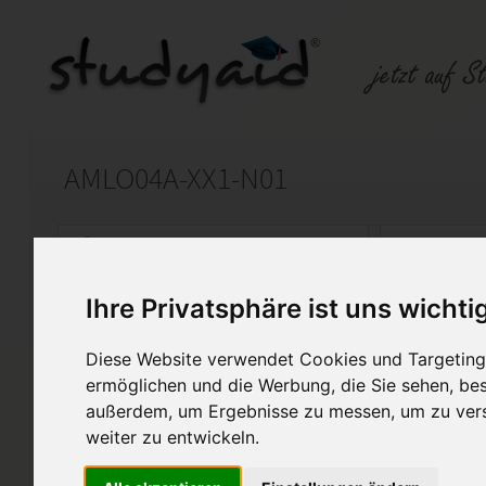
AMLO04A-XX1-N01
Auf StudyAid.de verkaufen
Kateg
Ihre Privatsphäre ist uns wichti
Startseite
Management
Diese Website verwendet Cookies und Targeting 
Werbemittel planen und koo
ermöglichen und die Werbung, die Sie sehen, bes
außerdem, um Ergebnisse zu messen, um zu ver
Ich biete hier meine Einsend
weiter zu entwickeln.
AMLO04A an. Meine Arbeit wu
bewertet. Korrekturhinweise s