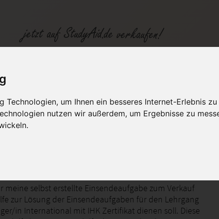
-XX1-N01
ig
 Technologien, um Ihnen ein besseres Internet-Erlebnis zu
fen
Kategorien
Studiengänge / Lehr
 Technologien nutzen wir außerdem, um Ergebnisse zu mess
wickeln.
ier meine selbst erstellte Einsendeaufgabe zum Verkauf
Hilfe zur Lösung der Einsendeaufgaben für den Lehrgang
r/in International mit IHK Zertifikat dienen soll. Diese