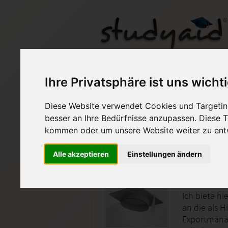
Aufgabenblatt IVK01
Ihre Privatsphäre ist uns wicht
Diese Website verwendet Cookies und Targeting
Auf StudyAid.de verkau
besser an Ihre Bedürfnisse anzupassen. Diese
kommen oder um unsere Website weiter zu ent
Startseite
Management
Alle akzeptieren
Einstellungen ändern
Note 1
Ich biete h
an die als 
Exportmanage