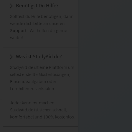
Benötigst Du Hilfe?
Solltest du Hilfe benötigen, dann
wende dich bitte an unseren
Support
. Wir helfen dir gerne
weiter!
Was ist StudyAid.de?
StudyAid.de ist eine Plattform um
selbst erstellte Musterlösungen,
Einsendeaufgaben oder
Lernhilfen zu verkaufen.
Jeder kann mitmachen.
StudyAid.de ist sicher, schnell,
komfortabel und 100% kostenlos.