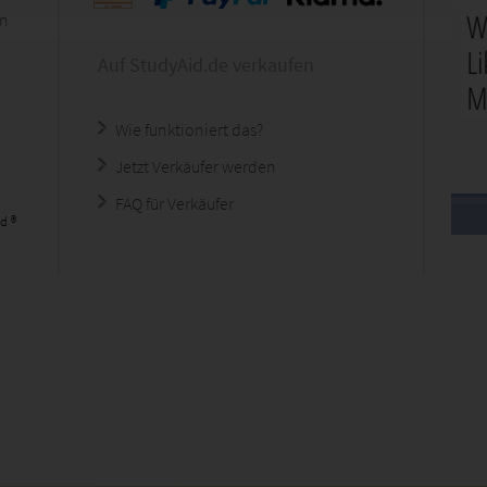
en
Auf StudyAid.de verkaufen
Wie funktioniert das?
Jetzt Verkäufer werden
FAQ für Verkäufer
d ®