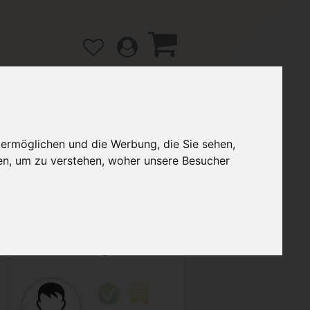
 ermöglichen und die Werbung, die Sie sehen,
gänge
Hilfe / FAQ
en, um zu verstehen, woher unsere Besucher
2,00 €
Verkäufer:
Magdalena242