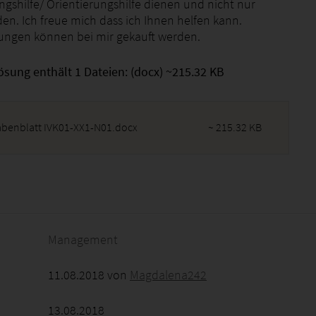
ungshilfe/ Orientierungshilfe dienen und nicht nur
en. Ich freue mich dass ich Ihnen helfen kann.
ungen können bei mir gekauft werden.
ösung enthält 1 Dateien: (docx) ~215.32 KB
abenblatt IVK01-XX1-N01.docx
~ 215.32 KB
2026 - 19:14:50
Management
11.08.2018 von
Magdalena242
13.08.2018