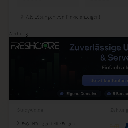
Alle Lösungen von Pinkie anzeigen!
Werbung
StudyAid.de
Zahlung
FAQ - Häufig gestellte Fragen