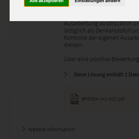
Alle akzeptieren
Einstellungen ändern
Die Arbeit wurde von mir persö
jegliche Vervielfältigung bzw.
Ausarbeitung ausdrücklich un
lediglich als Denkanstoß/For
Kontrolle der eigenen Ausarb
dienen.
Über eine positive Bewertung 
Diese Lösung enthält 1 Date
BPRO04-XX1-K02.pdf
Weitere Information:
22.07.2026 - 06:36:32