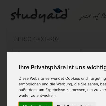
BPRO04-XX1-K02
Auf StudyAid.de verkaufen
Kateg
Ihre Privatsphäre ist uns wichti
Startseite
Management
Diese Website verwendet Cookies und Targeting 
Projektmanagement II
ermöglichen und die Werbung, die Sie sehen, bes
außerdem, um Ergebnisse zu messen, um zu ver
Ich biete hier meine Einsend
weiter zu entwickeln.
BPRO04 an. Meine Arbeit wurd
bewertet.