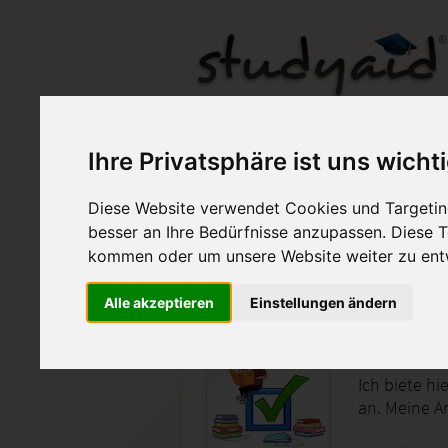
BPRO08-XX1-N01
Ihre Privatsphäre ist uns wicht
Diese Website verwendet Cookies und Targeting
Auf StudyAid.de verkau
besser an Ihre Bedürfnisse anzupassen. Diese
kommen oder um unsere Website weiter zu ent
Startseite
Management
Alle akzeptieren
Einstellungen ändern
Steuerun
Ich biete h
an. Meine A