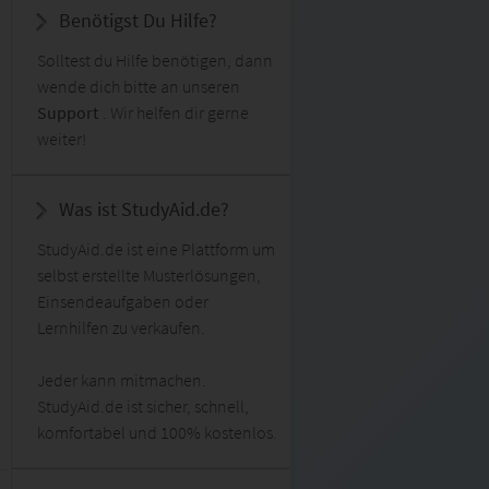
Benötigst Du Hilfe?
Solltest du Hilfe benötigen, dann
wende dich bitte an unseren
Support
. Wir helfen dir gerne
weiter!
Was ist StudyAid.de?
StudyAid.de ist eine Plattform um
selbst erstellte Musterlösungen,
Einsendeaufgaben oder
Lernhilfen zu verkaufen.
Jeder kann mitmachen.
StudyAid.de ist sicher, schnell,
komfortabel und 100% kostenlos.