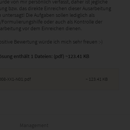
urde von mir persönlich verfasst, daher ist jegliche
gung bzw. das direkte Einreichen dieser Ausarbeitung
 untersagt! Die Aufgaben sollen lediglich als
Formulierungshilfe oder auch als Kontrolle der
arbeitung vor dem Einreichen dienen.
ositive Bewertung würde ich mich sehr freuen :-)
ösung enthält 1 Dateien: (pdf) ~123.41 KB
08-XX1-N01.pdf
~ 123.41 KB
2026 - 17:59:31
Management