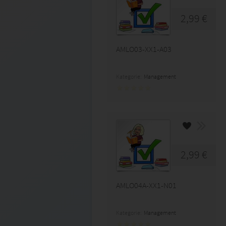
2,99 €
AMLO03-XX1-A03
Kategorie:
Management
2,99 €
AMLO04A-XX1-N01
Kategorie:
Management