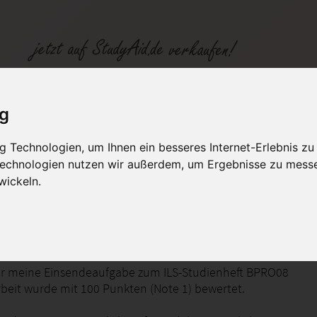
ig
 Technologien, um Ihnen ein besseres Internet-Erlebnis zu
fen
Kategorien
Studiengänge / Lehr
 Technologien nutzen wir außerdem, um Ergebnisse zu mess
wickeln.
g von Geschäftsprozessen
ier meine Einsendeaufgabe zum ILS-Studienheft BPRO08
rbeit wurde mit 100 Punkten (Note 1) bewertet.