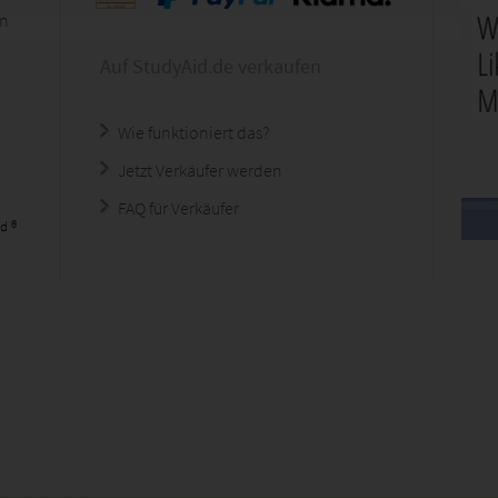
en
Auf StudyAid.de verkaufen
Wie funktioniert das?
Jetzt Verkäufer werden
FAQ für Verkäufer
d ®