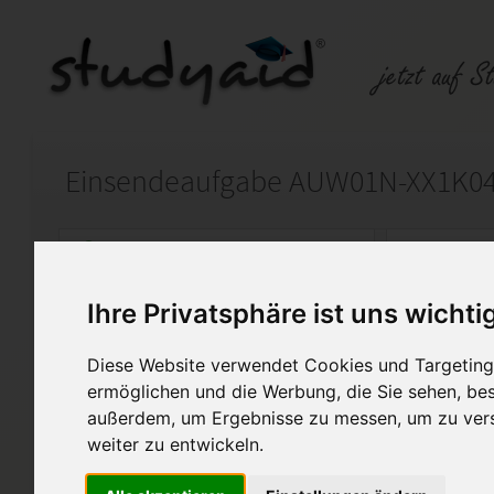
Einsendeaufgabe AUW01N-XX1K0
Auf StudyAid.de verkaufen
Kateg
Ihre Privatsphäre ist uns wichti
Startseite
Management
Diese Website verwendet Cookies und Targeting 
Note 1
ermöglichen und die Werbung, die Sie sehen, bes
außerdem, um Ergebnisse zu messen, um zu ver
Ich biete hier meine selbst e
weiter zu entwickeln.
Verkauf an die als Hilfe zur 
den Lehrgang Exportmanager/i