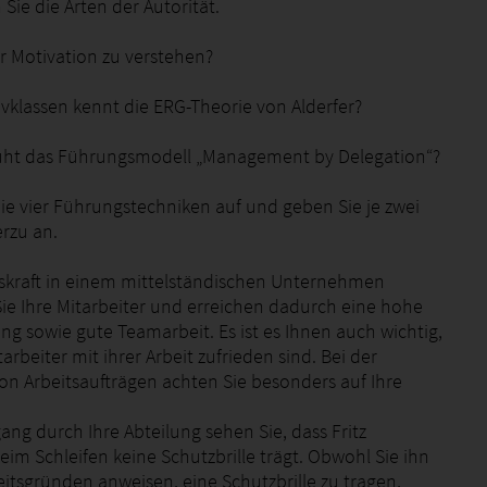
Sie die Arten der Autorität.
er Motivation zu verstehen?
vklassen kennt die ERG-Theorie von Alderfer?
uht das Führungsmodell „Management by Delegation“?
die vier Führungstechniken auf und geben Sie je zwei
erzu an.
skraft in einem mittelständischen Unternehmen
Sie Ihre Mitarbeiter und erreichen dadurch eine hohe
ung sowie gute Teamarbeit. Es ist es Ihnen auch wichtig,
tarbeiter mit ihrer Arbeit zufrieden sind. Bei der
von Arbeitsaufträgen achten Sie besonders auf Ihre
ng durch Ihre Abteilung sehen Sie, dass Fritz
eim Schleifen keine Schutzbrille trägt. Obwohl Sie ihn
eitsgründen anweisen, eine Schutzbrille zu tragen,