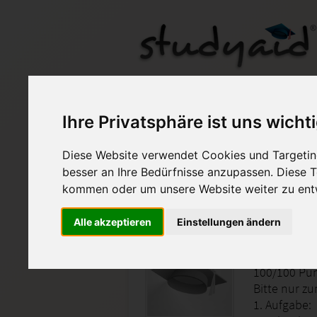
FÜHR01-XX3 SGD
Ihre Privatsphäre ist uns wicht
Diese Website verwendet Cookies und Targeting
Auf StudyAid.de verkau
besser an Ihre Bedürfnisse anzupassen. Diese
kommen oder um unsere Website weiter zu ent
Startseite
Management
Alle akzeptieren
Einstellungen ändern
Grundlag
100/100 Pu
Bitte nur z
1. Aufgabe: