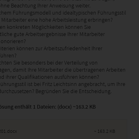
 ohne Beachtung Ihrer Anweisung weiter.
chem Führungsmodell und idealtypischen Führungsstil
 Mitarbeiter eine hohe Arbeitsleistung erbringen?
hen konkreten Möglichkeiten können Sie
liche gute Arbeitsergebnisse Ihrer Mitarbeiter
honorieren?
iterien können zur Arbeitszufriedenheit Ihrer
 führen?
chten Sie besonders bei der Verteilung von
ägen, damit Ihre Mitarbeiter die übertragenen Arbeiten
d ihrer Qualifikationen ausführen können?
ührungsstil ist bei Fritz Leichtsinn angebracht, um Ihre
urchzusetzen? Begründen Sie die Entscheidung.
ösung enthält 1 Dateien: (docx) ~163.2 KB
01.docx
~ 163.2 KB