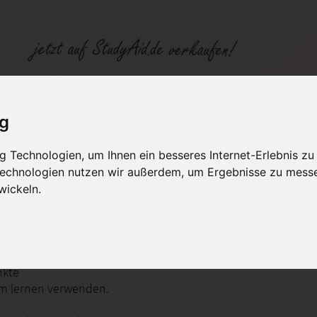
ig
 Technologien, um Ihnen ein besseres Internet-Erlebnis zu
fen
Kategorien
Studiengänge / Lehr
 Technologien nutzen wir außerdem, um Ergebnisse zu mess
wickeln.
en und Techniken der Mitarbeiterführung
nkte
um lernen verwenden.