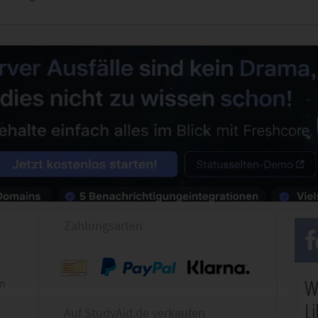
Zahlungsarten
en
Auf StudyAid.de verkaufen