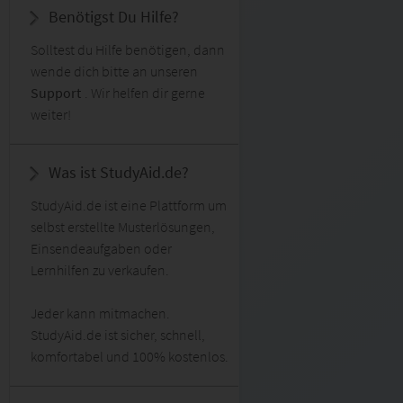
Benötigst Du Hilfe?
Solltest du Hilfe benötigen, dann
wende dich bitte an unseren
Support
. Wir helfen dir gerne
weiter!
Was ist StudyAid.de?
StudyAid.de ist eine Plattform um
selbst erstellte Musterlösungen,
Einsendeaufgaben oder
Lernhilfen zu verkaufen.
Jeder kann mitmachen.
StudyAid.de ist sicher, schnell,
komfortabel und 100% kostenlos.