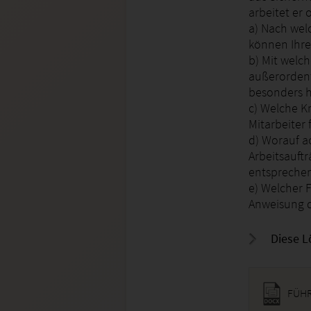
arbeitet er
a) Nach wel
können Ihre
b) Mit welc
außerordent
besonders 
c) Welche Kr
Mitarbeiter
d) Worauf a
Arbeitsauftr
entsprechen
e) Welcher F
Anweisung d
Diese L
FÜHR