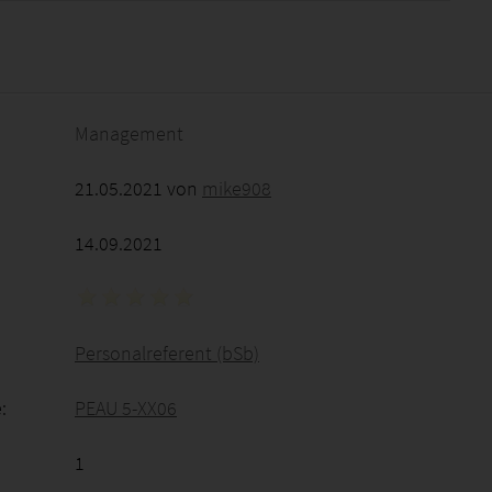
2026 - 23:52:10
Management
21.05.2021 von
mike908
14.09.2021
Personalreferent (bSb)
:
PEAU 5-XX06
1