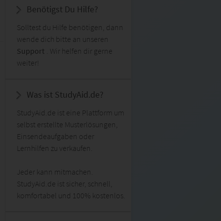
Benötigst Du Hilfe?
Solltest du Hilfe benötigen, dann
wende dich bitte an unseren
Support
. Wir helfen dir gerne
weiter!
Was ist StudyAid.de?
StudyAid.de ist eine Plattform um
selbst erstellte Musterlösungen,
Einsendeaufgaben oder
Lernhilfen zu verkaufen.
Jeder kann mitmachen.
StudyAid.de ist sicher, schnell,
komfortabel und 100% kostenlos.