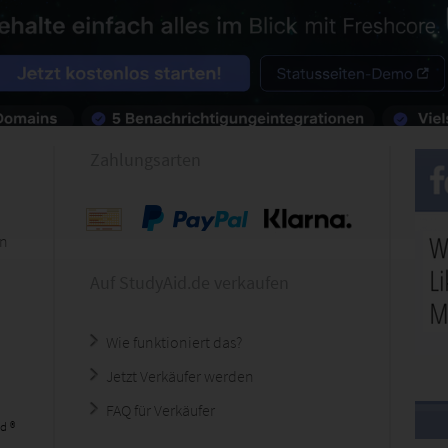
Zahlungsarten
en
Auf StudyAid.de verkaufen
Wie funktioniert das?
Jetzt Verkäufer werden
FAQ für Verkäufer
d ®