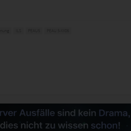
hnung
ILS
PEAU5
PEAU 5-XX06