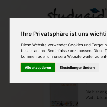
Ihre Privatsphäre ist uns wicht
ILS ESA - PEAU 5
Diese Website verwendet Cookies und Targeting
besser an Ihre Bedürfnisse anzupassen. Diese
Auf StudyAid.de verkau
kommen oder um unsere Website weiter zu ent
Alle akzeptieren
Einstellungen ändern
Startseite
Management
Persona
Die hier an
Weiterbildu