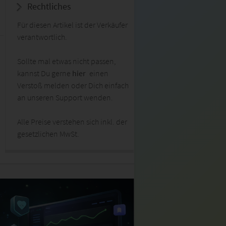
Rechtliches
Für diesen Artikel ist der Verkäufer
verantwortlich.
Sollte mal etwas nicht passen,
kannst Du gerne
hier
einen
Verstoß melden oder Dich einfach
an unseren Support wenden.
Alle Preise verstehen sich inkl. der
gesetzlichen MwSt.