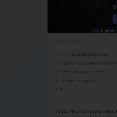
StudyAid.de
FAQ - Häufig gestellte Fragen
Allgemeine Geschäftsbedingung
Impressum & Datenschutz
Kontakt zum Support
RSS-Feed
© 2026 1M Media & Software GmbH - StudyAi