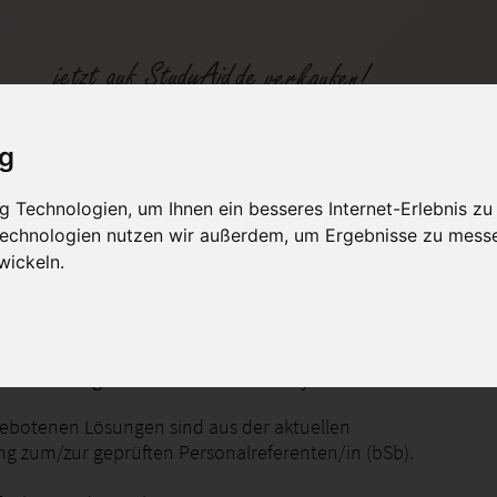
ig
 Technologien, um Ihnen ein besseres Internet-Erlebnis zu
 Technologien nutzen wir außerdem, um Ergebnisse zu mess
fen
Kategorien
Studiengänge / Lehr
wickeln.
lentlohnung und monetäres Anreizsystem
gebotenen Lösungen sind aus der aktuellen
ng zum/zur geprüften Personalreferenten/in (bSb).