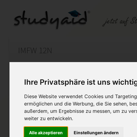
IMFW 12N
Auf StudyAid.de verkaufen
Kateg
Ihre Privatsphäre ist uns wichti
Startseite
Management
Diese Website verwendet Cookies und Targeting 
ermöglichen und die Werbung, die Sie sehen, bes
Immobilienbewertung
außerdem, um Ergebnisse zu messen, um zu ver
Die Einsendearbeit wurde mit
weiter zu entwickeln.
Die Lösung wurde von mir era
Diese Lösung dient nur zur Un
Alle akzeptieren
Einstellungen ändern