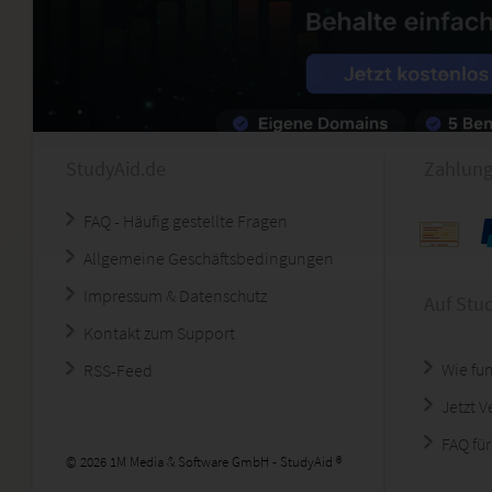
StudyAid.de
Zahlung
FAQ - Häufig gestellte Fragen
Allgemeine Geschäftsbedingungen
Impressum & Datenschutz
Auf Stu
Kontakt zum Support
Wie fun
RSS-Feed
Jetzt 
FAQ für
© 2026 1M Media & Software GmbH - StudyAid ®