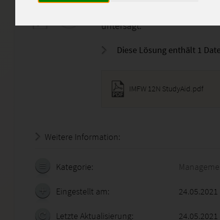
Denkanstoß.
Eine 1:1 Übernahme der Lösun
untersagt.
Diese Lösung enthält 1 Date
IMFW 12N StudyAid.pdf
Weitere Information:
22.07.2026 - 04:16:40
Kategorie:
Manageme
Eingestellt am:
24.05.2021
Letzte Aktualisierung:
24.05.2021