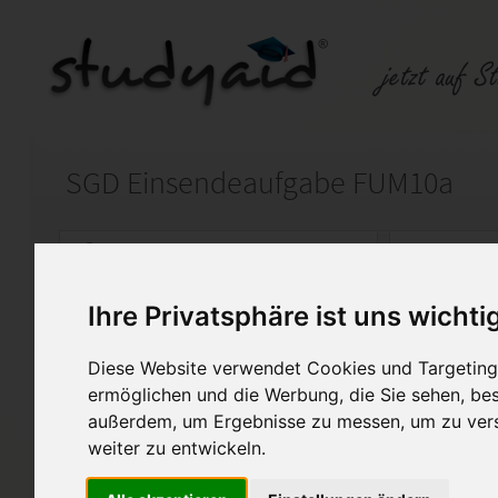
SGD Einsendeaufgabe FUM10a
Auf StudyAid.de verkaufen
Kateg
Ihre Privatsphäre ist uns wichti
Startseite
Management
Diese Website verwendet Cookies und Targeting 
Note 1.0
ermöglichen und die Werbung, die Sie sehen, bes
außerdem, um Ergebnisse zu messen, um zu ver
Projektmanagement Lehrgang b
weiter zu entwickeln.
Führung und Moderation