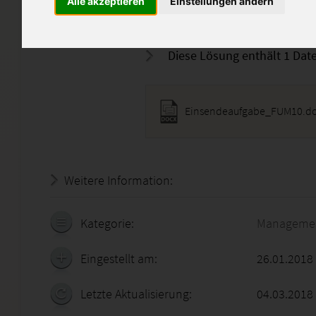
Alle akzeptieren
Einstellungen ändern
Natürlich nicht 1/1 abgeben!
Diese Lösung enthält 1 Date
Einsendeaufgabe_FUM10.d
Weitere Information:
18.07.2026 - 10:17:38
Kategorie:
Manageme
Eingestellt am:
26.01.2018
Letzte Aktualisierung:
04.03.2018