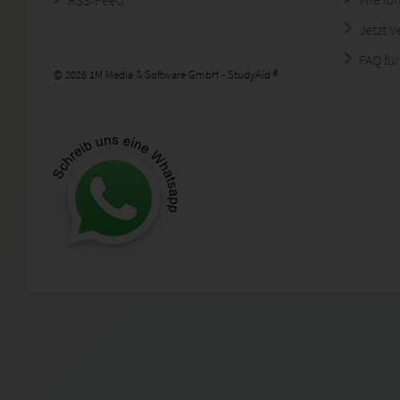
RSS-Feed
Jetzt 
FAQ für
© 2026 1M Media & Software GmbH - StudyAid ®