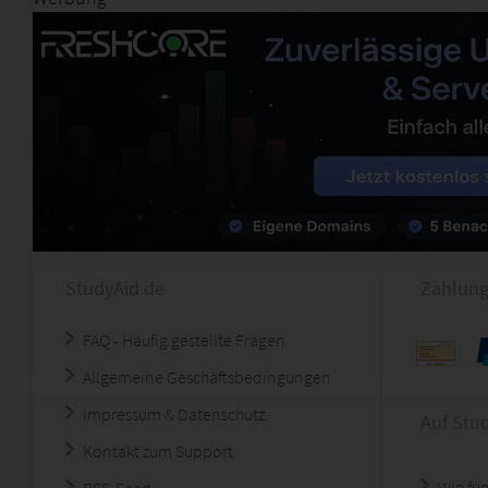
StudyAid.de
Zahlung
FAQ - Häufig gestellte Fragen
Allgemeine Geschäftsbedingungen
Impressum & Datenschutz
Auf Stu
Kontakt zum Support
Wie fun