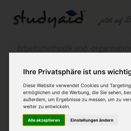
Auf StudyAid.de verkaufen
Kateg
Ihre Privatsphäre ist uns wichti
Startseite
Marketing
Diese Website verwendet Cookies und Targeting 
ermöglichen und die Werbung, die Sie sehen, bes
Arbeitsmethodik und -organ
außerdem, um Ergebnisse zu messen, um zu ver
weiter zu entwickeln.
Hallo liebe Mitstudierende,
Alle akzeptieren
Einstellungen ändern
hier könnt ihr meine Muster