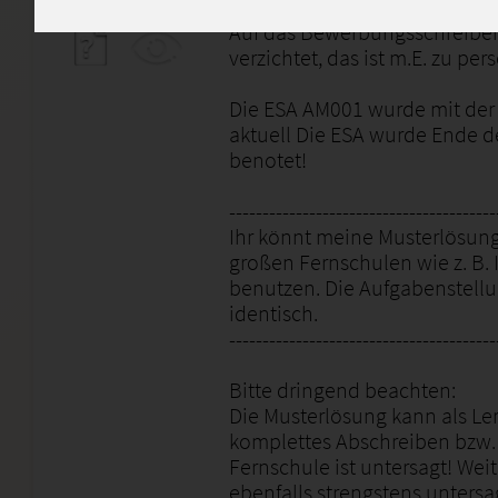
"Arbeitsmethodik und -organ
Auf das Bewerbungsschreiben
verzichtet, das ist m.E. zu per
Die ESA AM001 wurde mit der N
aktuell Die ESA wurde Ende de
benotet!
----------------------------------------
Ihr könnt meine Musterlösung
großen Fernschulen wie z. B. I
benutzen. Die Aufgabenstell
identisch.
----------------------------------------
Bitte dringend beachten:
Die Musterlösung kann als Le
komplettes Abschreiben bzw. 
Fernschule ist untersagt! Wei
ebenfalls strengstens untersa