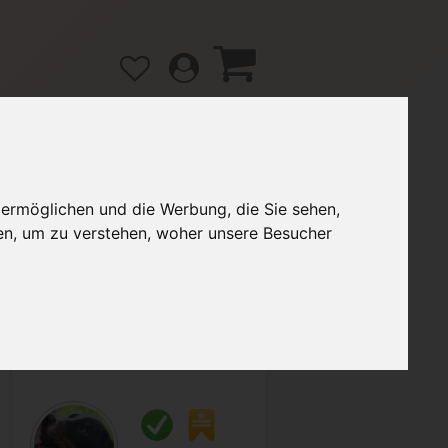
 ermöglichen und die Werbung, die Sie sehen,
gänge
Hilfe / FAQ
en, um zu verstehen, woher unsere Besucher
4,99 €
Verkäufer:
Sterntaler97