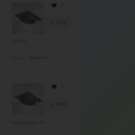
4,99 €
QUM02
Kategorie:
Management
4,99 €
ils-ESA PMA01 XX