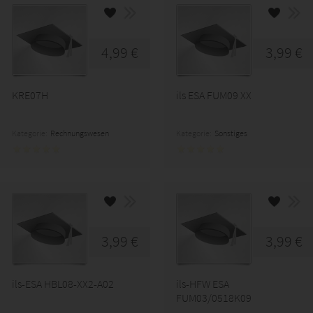
4,99 €
3,99 €
KRE07H
ils ESA FUM09 XX
Kategorie:
Rechnungswesen
Kategorie:
Sonstiges
3,99 €
3,99 €
ils-ESA HBL08-XX2-A02
ils-HFW ESA
FUM03/0518K09