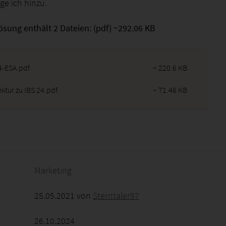
ge ich hinzu.
ösung enthält 2 Dateien: (pdf) ~292.06 KB
4-ESA.pdf
~ 220.6 KB
ktur zu IBS 24.pdf
~ 71.46 KB
2026 - 03:38:08
Marketing
25.05.2021 von
Sterntaler97
26.10.2024