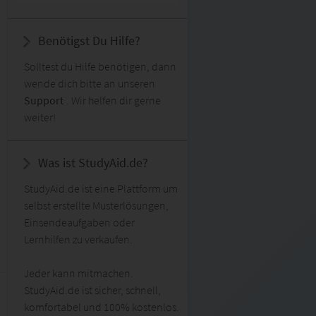
Benötigst Du Hilfe?
Solltest du Hilfe benötigen, dann
wende dich bitte an unseren
Support
. Wir helfen dir gerne
weiter!
Was ist StudyAid.de?
StudyAid.de ist eine Plattform um
selbst erstellte Musterlösungen,
Einsendeaufgaben oder
Lernhilfen zu verkaufen.
Jeder kann mitmachen.
StudyAid.de ist sicher, schnell,
komfortabel und 100% kostenlos.