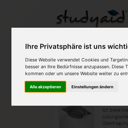
ils ESA IBS24 -XX4-A0
Ihre Privatsphäre ist uns wicht
Diese Website verwendet Cookies und Targeting
Auf StudyAid.de verkau
besser an Ihre Bedürfnisse anzupassen. Diese
kommen oder um unsere Website weiter zu ent
Startseite
Marketing
Alle akzeptieren
Einstellungen ändern
Suchmas
Ich biete hi
Lösungsorie
Übertragung.