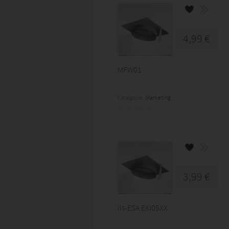
4,99 €
MFW01
Kategorie:
Marketing
3,99 €
ils-ESA EXI05XX