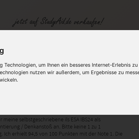
5
ig
 Technologien, um Ihnen ein besseres Internet-Erlebnis zu
fen
Kategorien
Studiengänge / Lehr
 Technologien nutzen wir außerdem, um Ergebnisse zu mess
wickeln.
chinenmarketing
er meine selbstgeschriebene ils ESA IBS24 als
ntierung / Denkanstoß an. Bitte keine 1 zu 1
 Ich erhielt 94,5 von 100 Punkten mit der Note 1. Die