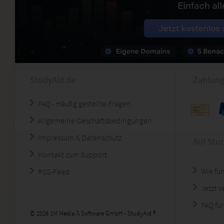
StudyAid.de
Zahlung
FAQ - Häufig gestellte Fragen
Allgemeine Geschäftsbedingungen
Impressum & Datenschutz
Auf Stu
Kontakt zum Support
Wie fun
RSS-Feed
Jetzt 
FAQ für
© 2026 1M Media & Software GmbH - StudyAid ®