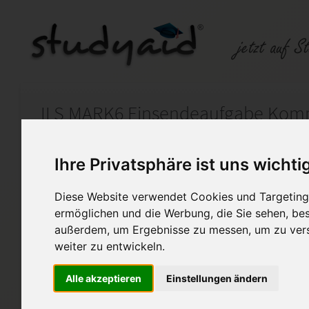
Auf StudyAid.de verkaufen
Kateg
Ihre Privatsphäre ist uns wichti
Diese Website verwendet Cookies und Targeting 
Startseite
Marketing
ermöglichen und die Werbung, die Sie sehen, bes
außerdem, um Ergebnisse zu messen, um zu ver
ILS MARK6 Kommunikationsp
weiter zu entwickeln.
1,0
Alle akzeptieren
Einstellungen ändern
auf keinen Fall genau so übern
2017 eingereicht