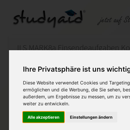
Auf StudyAid.de verkaufen
Kateg
Ihre Privatsphäre ist uns wichti
Diese Website verwendet Cookies und Targeting 
Startseite
Marketing
ermöglichen und die Werbung, die Sie sehen, bes
außerdem, um Ergebnisse zu messen, um zu ver
ILS MARK8a Konsument und 
weiter zu entwickeln.
2,0
Alle akzeptieren
Einstellungen ändern
auf keinen Fall genau so übern
2017 eingereicht